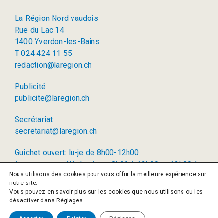
La Région Nord vaudois
Rue du Lac 14
1400 Yverdon-les-Bains
T 024 424 11 55
redaction@laregion.ch
Publicité
publicite@laregion.ch
Secrétariat
secretariat@laregion.ch
Guichet ouvert: lu-je de 8h00-12h00
(permanence téléphonique: 8h00 à 12h00 et 13h00 à
Nous utilisons des cookies pour vous offrir la meilleure expérience sur
17h00)
notre site.
Vous pouvez en savoir plus sur les cookies que nous utilisons ou les
© 2026 La Région SA
désactiver dans
Réglages
.
Politique de confidentialité