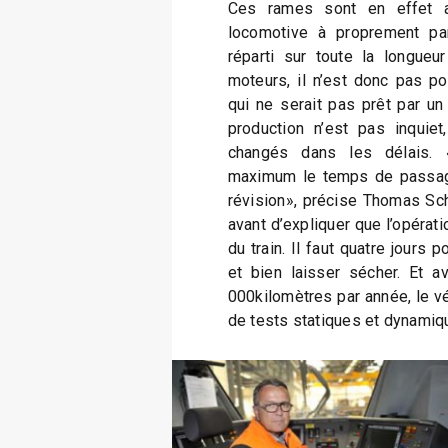
Ces rames sont en effet au
locomotive à proprement par
réparti sur toute la longueu
moteurs, il n’est donc pas p
qui ne serait pas prêt par un
production n’est pas inquiet,
changés dans les délais. 
maximum le temps de passage
révision», précise Thomas Sch
avant d’expliquer que l’opérati
du train. Il faut quatre jours 
et bien laisser sécher. Et a
000kilomètres par année, le vé
de tests statiques et dynamiq