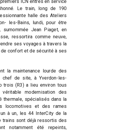
 premiers ICN entrés en service
honné. Le train, long de 190
ressionnante halle des Ateliers
n- les-Bains, lundi, pour être
e, surnommée Jean Piaget, en
isse, ressortira comme neuve,
prendre ses voyages à travers la
de confort et de sécurité à ses
nt la maintenance lourde des
 chef de site, à Yverdon-les-
 trois (R3) a lieu environ tous
e véritable modernisation des
é thermale, spécialisés dans la
des locomotives et des rames
 un à un, les 44 InterCity de la
e trains sont déjà ressortis des
ont notamment été repeints,