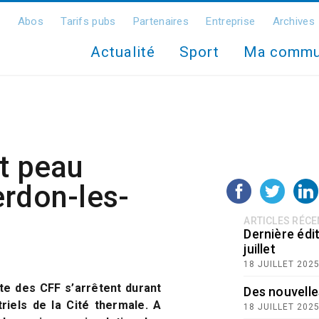
Abos
Tarifs pubs
Partenaires
Entreprise
Archives
Actualité
Sport
Ma comm
t peau
erdon-les-
ARTICLES RÉC
Dernière édit
juillet
18 JUILLET 202
tte des CFF s’arrêtent durant
Des nouvelle
riels de la Cité thermale. A
18 JUILLET 202