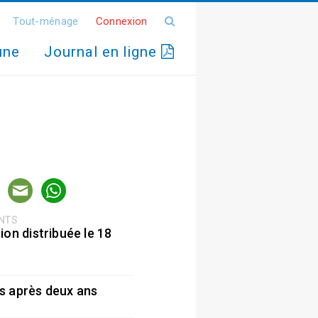
Tout-ménage
Connexion
une
Journal en ligne
ENTS
ion distribuée le 18
5
s après deux ans
5