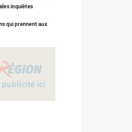
ales inquiètes
5
ns qui prennent aux
5