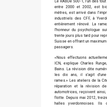
Le RABDe 500-1, l’un des tout
entre 2000 et 2002, est bic
mètres, est arrivé dans l’imp
industriels des CFF, à Yverdo
entièrement rénové. La ram
l’honneur du psychologue su
trente jours plus tard pour re
Suisse en offrant un maximum 
passagers.
«Nous effectuons actuelleme
ICN, explique Charles Runge,
Bains. La révision dite numéro
les dix ans, il s’agit d’un
rames.» Les ateliers de la Cit
réparation et la révision 
automotrices, reçoivent ainsi,
flotte. Depuis mai 2012, treiz
halles yverdonnoises. Ils 