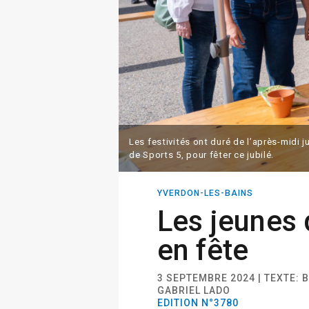
Les festivités ont duré de l’après-midi j
de Sports 5, pour fêter ce jubilé.
YVERDON-LES-BAINS
Les jeunes
en fête
3 SEPTEMBRE 2024 | TEXTE:
GABRIEL LADO
EDITION N°3780