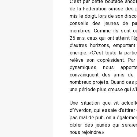
C’est par cette boutade anod
de la Fédération suisse des 
mis le doigt, lors de son disc
conseils des jeunes de par
membres. Comme ils sont ou
25 ans, ceux qui ont atteint l’â
d’autres horizons, emportant
énergie. «C’est toute la parti
relève son coprésident. Pa
dynamiques nous apporte
convainquent des amis de n
nombreux projets. Quand ces pe
une période plus creuse qui s’i
Une situation que vit actue
d’Yverdon, qui essaie d’attire
pas mal de pub, on a égaleme
cibler des jeunes qui seraien
nous rejoindre.»