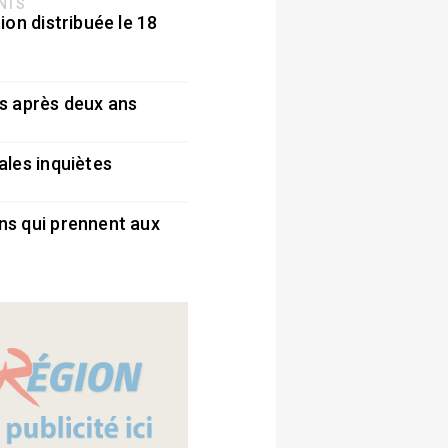
ENTS
ion distribuée le 18
5
s après deux ans
5
ales inquiètes
5
ns qui prennent aux
5