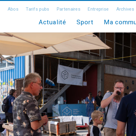
Abos
Tarifs pubs
Partenaires
Entreprise
Archives
Actualité
Sport
Ma comm