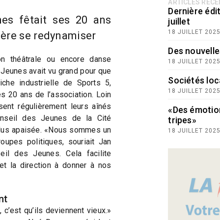
ARTICLES RÉC
Dernière édit
es fêtait ses 20 ans
juillet
18 JUILLET 202
père se redynamiser
Des nouvelle
tion théâtrale ou encore danse
18 JUILLET 202
Jeunes avait vu grand pour que
Sociétés loc
iche industrielle de Sports 5,
18 JUILLET 202
s 20 ans de l’association. Loin
ent régulièrement leurs aînés
«Des émotio
nseil des Jeunes de la Cité
tripes»
plus apaisée. «Nous sommes un
18 JUILLET 202
upes politiques, souriait Jan
eil des Jeunes. Cela facilite
t la direction à donner à nos
nt
c’est qu’ils deviennent vieux.»