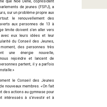
ine que Noé Dene, coprésident
parlements de jeunes (FSPJ), a
ours, sur un problème propre aux
tout: le renouvellement des
verts aux personnes de 13 à
ge limite doivent s’en aller vers
 avec eux leurs idées et leur
cularité du Conseil des Jeunes,
r moment, des personnes très
nt une énergie nouvelle,
ous rejoindre et lancent de
rsonnes partent, il y a parfois
nstalle.»
llement le Conseil des Jeunes
r de nouveaux membres. «On fait
nt des actions au gymnase pour
t intéressés à s’investir et à