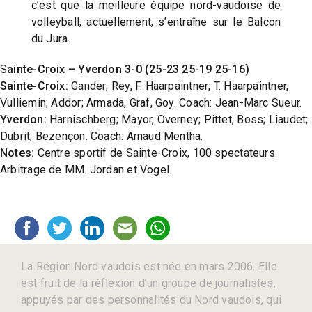
c’est que la meilleure équipe nord-vaudoise de
volleyball, actuellement, s’entraîne sur le Balcon
du Jura.
S
ainte-Croix – Yverdon 3-0 (25-23 25-19 25-16)
Sainte-Croix:
Gander; Rey, F. Haarpaintner; T. Haarpaintner,
Vulliemin; Addor; Armada, Graf, Goy. Coach: Jean-Marc Sueur.
Yverdon:
Harnischberg; Mayor, Overney; Pittet, Boss; Liaudet;
Dubrit; Bezençon. Coach: Arnaud Mentha.
Notes:
Centre sportif de Sainte-Croix, 100 spectateurs.
Arbitrage de MM. Jordan et Vogel.
La Région Nord vaudois est née en mars 2006. Elle
est fruit de la réflexion d’un groupe de journalistes,
appuyés par des personnalités du Nord vaudois, qui