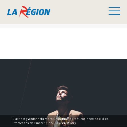
L’artiste yverdonnois Marc Oosterhoff durant son spectacle «Les
Promesses de l’incertitude». Julien Mudry