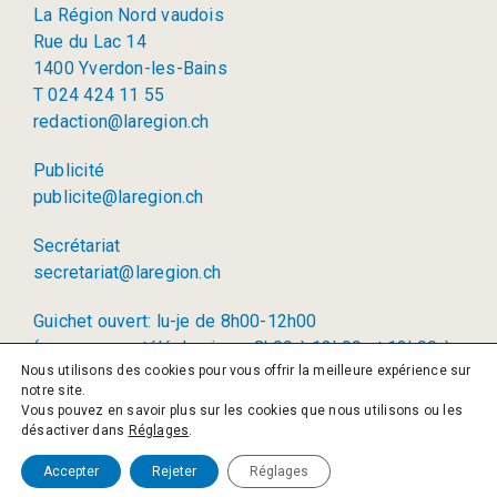
La Région Nord vaudois
Rue du Lac 14
1400 Yverdon-les-Bains
T 024 424 11 55
redaction@laregion.ch
Publicité
publicite@laregion.ch
Secrétariat
secretariat@laregion.ch
Guichet ouvert: lu-je de 8h00-12h00
(permanence téléphonique: 8h00 à 12h00 et 13h00 à
Nous utilisons des cookies pour vous offrir la meilleure expérience sur
17h00)
notre site.
Vous pouvez en savoir plus sur les cookies que nous utilisons ou les
© 2026 La Région SA
désactiver dans
Réglages
.
Politique de confidentialité
Accepter
Rejeter
Réglages