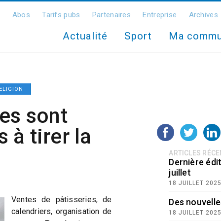
Abos
Tarifs pubs
Partenaires
Entreprise
Archives
Actualité
Sport
Ma comm
ELIGION
es sont
à tirer la
ARTICLES RÉC
Dernière édit
juillet
18 JUILLET 202
Ventes de pâtisseries, de
Des nouvelle
calendriers, organisation de
18 JUILLET 202