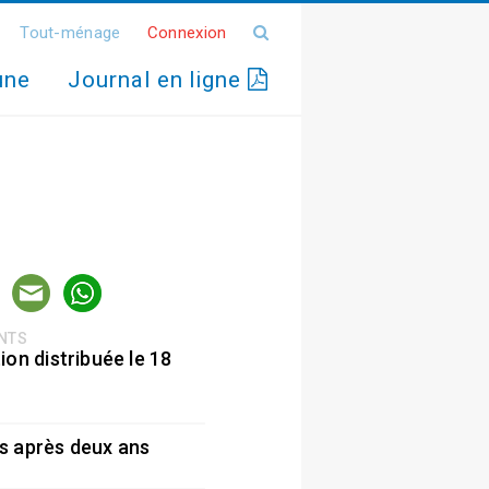
Tout-ménage
Connexion
une
Journal en ligne
ENTS
ion distribuée le 18
5
s après deux ans
5