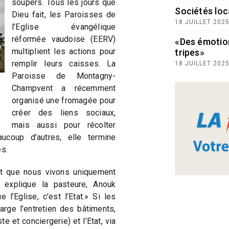
soupers. Tous les jours que
Sociétés loc
Dieu fait, les Paroisses de
18 JUILLET 202
l’Eglise évangélique
réformée vaudoise (EERV)
«Des émotio
multiplient les actions pour
tripes»
remplir leurs caisses. La
18 JUILLET 202
Paroisse de Montagny-
Champvent a récemment
organisé une fromagée pour
créer des liens sociaux,
mais aussi pour récolter
coup d’autres, elle termine
es.
nt que nous vivons uniquement
 explique la pasteure, Anouk
l’Eglise, c’est l’Etat.» Si les
rge l’entretien des bâtiments,
e et conciergerie) et l’Etat, via