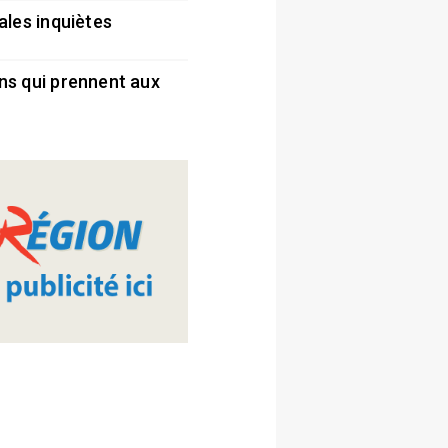
ales inquiètes
5
ns qui prennent aux
5