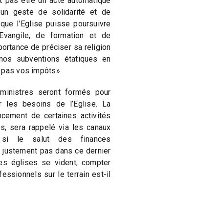
it pas être un acte automatique
un geste de solidarité et de
que l’Eglise puisse poursuivre
Evangile, de formation et de
portance de préciser sa religion
«nos subventions étatiques en
 pas vos impôts».
s ministres seront formés pour
r les besoins de l’Eglise. La
ncement de certaines activités
s, sera rappelé via les canaux
t si le salut des finances
t justement pas dans ce dernier
s églises se vident, compter
essionnels sur le terrain est-il