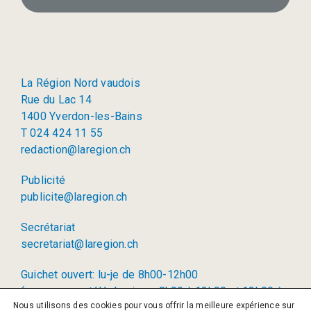
La Région Nord vaudois
Rue du Lac 14
1400 Yverdon-les-Bains
T 024 424 11 55
redaction@laregion.ch
Publicité
publicite@laregion.ch
Secrétariat
secretariat@laregion.ch
Guichet ouvert: lu-je de 8h00-12h00
(permanence téléphonique: 8h00 à 12h00 et 13h00 à
Nous utilisons des cookies pour vous offrir la meilleure expérience sur
17h00)