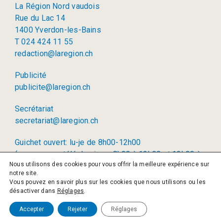
La Région Nord vaudois
Rue du Lac 14
1400 Yverdon-les-Bains
T 024 424 11 55
redaction@laregion.ch
Publicité
publicite@laregion.ch
Secrétariat
secretariat@laregion.ch
Guichet ouvert: lu-je de 8h00-12h00
(permanence téléphonique: 8h00 à 12h00 et 13h00 à
Nous utilisons des cookies pour vous offrir la meilleure expérience sur
17h00)
notre site.
Vous pouvez en savoir plus sur les cookies que nous utilisons ou les
© 2026 La Région SA
désactiver dans
Réglages
.
Politique de confidentialité
Accepter
Rejeter
Réglages