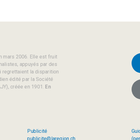
 mars 2006. Elle est fruit
rnalistes, appuyés par des
regrettaient la disparition
ien édité par la Société
JY), créée en 1901.
En
Publicité
Gui
publicite@laregion.ch
(pe