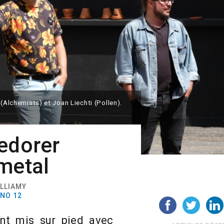
 (Alchemists) et Joan Liechti (Pollen).
edorer
metal
ULLIAMY
 NO 12
nt mis sur pied avec