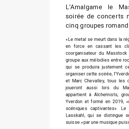
L’Amalgame le Mas
soirée de concerts m
cinq groupes romands 
«Le metal se meurt dans la rég
en force en cassant les cli
coorganisateur du Masstock F
groupe aux mélodies entre rock
qui se produira justement 
organiser cette soirée, l’Yverdo
et Marc Chevalley, tous les
joueront aussi lors du Ma
appartient à Alchemists, g
Yverdon et formé en 2019, «
scéniques captivantes». L
Lasskahl, qui se distingue 
suisse «par une musique puiss