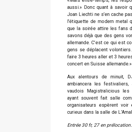
«Mais entre-temps, les respo
aussi.» Donc quant à savoir qu
Joan Liechti ne s’en cache pas,
l’étiquette de modern metal q
que la soirée attire les fans 
savons déjà que des gens von
allemande. C’est ce qui est c
gens se déplacent volontiers.
faire 3 heures aller et 3 heure
concert en Suisse allemande.»
Aux alentours de minuit, DJ
ambiancera les festivaliers,
vaudois Magistralicious les
ayant souvent fait salle co
organisateurs espèrent voir
curieux dans la salle de L’Ama
Entrée 30 fr, 27 en prélocatio