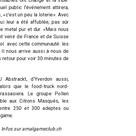
nsables ont changé et la vibe
el public l’événement attirera,
 «c’est un peu la loterie». Avec
ui leur a été affublée, pas sûr
de metal pur et dur. «Mais nous
t venir de France et de Suisse
ool avec cette communauté: les
 Il nous arrive aussi à nous de
s retour pour voir 30 minutes de
 Abstrackt, d’Yverdon aussi,
 alors que le food-truck nord-
 rassasiera. Le groupe Pollen
mble aux Citrons Masqués, les
 entre 250 et 300 adeptes ou
lgame.
n. Infos sur amalgameclub.ch