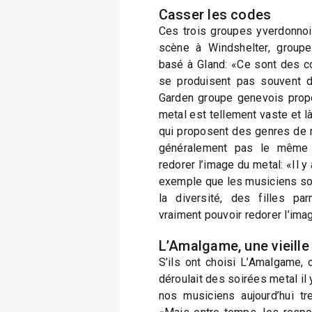
Casser les codes
Ces trois groupes yverdonnois
scène à Windshelter, group
basé à Gland: «Ce sont des co
se produisent pas souvent da
Garden groupe genevois propo
metal est tellement vaste et l
qui proposent des genres de me
généralement pas le même p
redorer l’image du metal: «Il y
exemple que les musiciens sont
la diversité, des filles p
vraiment pouvoir redorer l’ima
L’Amalgame, une vieille 
S’ils ont choisi L’Amalgame, 
déroulait des soirées metal il 
nos musiciens aujourd’hui tre