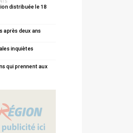
ENTS
ion distribuée le 18
5
s après deux ans
5
ales inquiètes
5
ns qui prennent aux
5