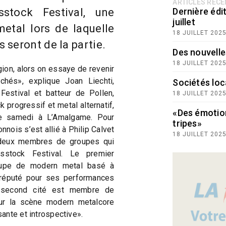
ARTICLES RÉC
stock Festival, une
Dernière édit
juillet
etal lors de laquelle
18 JUILLET 202
seront de la partie.
Des nouvelle
18 JUILLET 202
ion, alors on essaye de revenir
chés», explique Joan Liechti,
Sociétés loc
estival et batteur de Pollen,
18 JUILLET 202
 progressif et metal alternatif,
«Des émotio
ce samedi à L’Amalgame. Pour
tripes»
nnois s’est allié à Philip Calvet
18 JUILLET 202
 deux membres de groupes qui
sstock Festival. Le premier
roupe de modern metal basé à
réputé pour ses performances
e second cité est membre de
sur la scène modern metalcore
ante et introspective».