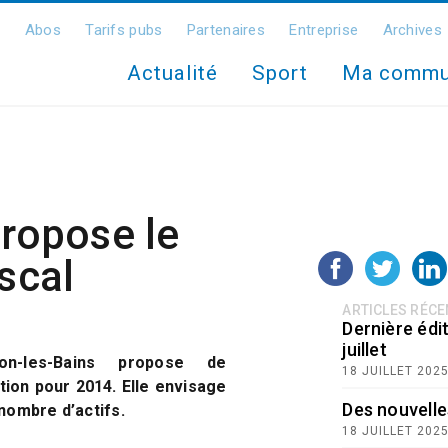
Abos
Tarifs pubs
Partenaires
Entreprise
Archives
Actualité
Sport
Ma comm
propose le
iscal
ARTICLES RÉC
Dernière édit
juillet
don-les-Bains propose de
18 JUILLET 202
ition pour 2014. Elle envisage
Des nouvelle
 nombre d’actifs.
18 JUILLET 202