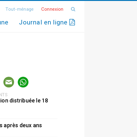
Tout-ménage
Connexion
une
Journal en ligne
ENTS
ion distribuée le 18
5
s après deux ans
5