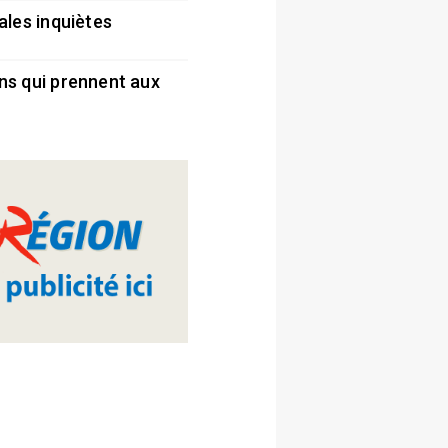
ales inquiètes
5
ns qui prennent aux
5