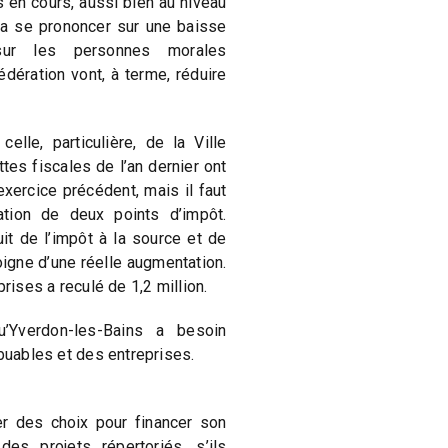
s en cours, aussi bien au niveau
va se prononcer sur une baisse
 sur les personnes morales
dération vont, à terme, réduire
elle, particulière, de la Ville
tes fiscales de l’an dernier ont
’exercice précédent, mais il faut
tion de deux points d’impôt.
t de l’impôt à la source et de
moigne d’une réelle augmentation.
prises a reculé de 1,2 million.
u’Yverdon-les-Bains a besoin
ibuables et des entreprises.
rer des choix pour financer son
s projets répertoriés, s’ils