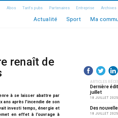
Abos
Tarifs pubs
Partenaires
Entreprise
Archives
Actualité
Sport
Ma comm
re renaît de
s
ARTICLES RÉC
Dernière édit
juillet
nre à se laisser abattre par
18 JUILLET 202
x ans après l’incendie de son
Des nouvelle
vait investi temps, énergie et
18 JUILLET 202
emet en effet à l’ouvrage à