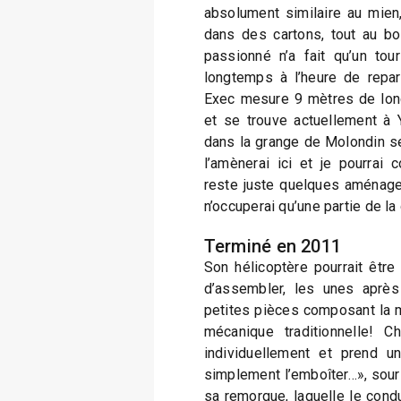
absolument similaire au mien
dans des cartons, tout au b
passionné n’a fait qu’un tou
longtemps à l’heure de repa
Exec mesure 9 mètres de long
et se trouve actuellement à 
dans la grange de Molondin se
l’amènerai ici et je pourrai 
reste juste quelques aménagem
n’occuperai qu’une partie de la
Terminé en 2011
Son hélicoptère pourrait être
d’assembler, les unes après
petites pièces composant la m
mécanique traditionnelle! C
individuellement et prend 
simplement l’emboîter…», souri
sa remorque, laquelle le condu