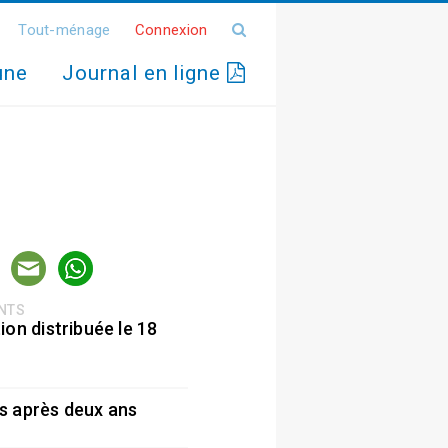
Tout-ménage
Connexion
une
Journal en ligne
ENTS
ion distribuée le 18
5
s après deux ans
5