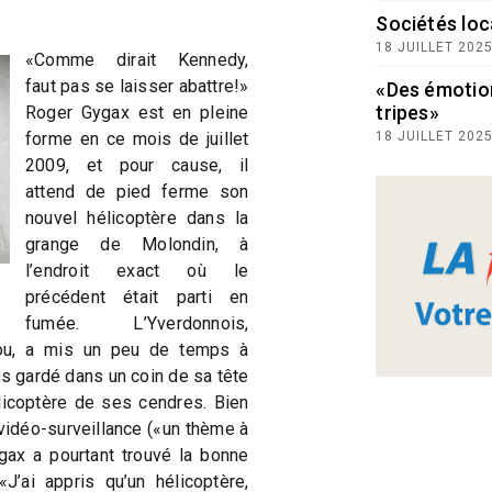
Sociétés loc
18 JUILLET 202
«Comme dirait Kennedy,
faut pas se laisser abattre!»
«Des émotio
tripes»
Roger Gygax est en pleine
forme en ce mois de juillet
18 JUILLET 202
2009, et pour cause, il
attend de pied ferme son
nouvel hélicoptère dans la
grange de Molondin, à
l’endroit exact où le
précédent était parti en
fumée. L’Yverdonnois,
cou, a mis un peu de temps à
rs gardé dans un coin de sa tête
élicoptère de ses cendres. Bien
vidéo-surveillance («un thème à
ygax a pourtant trouvé la bonne
J’ai appris qu’un hélicoptère,