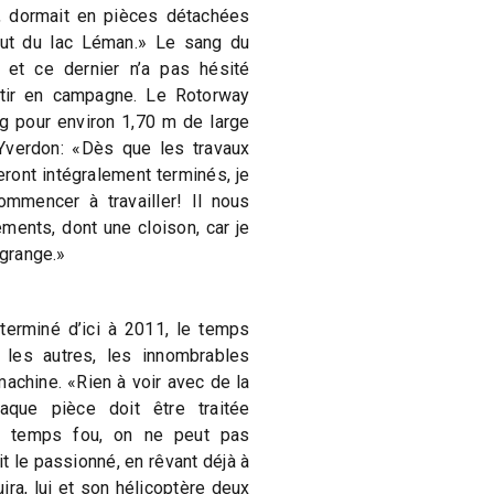
, dormait en pièces détachées
out du lac Léman.» Le sang du
r et ce dernier n’a pas hésité
rtir en campagne. Le Rotorway
 pour environ 1,70 m de large
Yverdon: «Dès que les travaux
ront intégralement terminés, je
commencer à travailler! Il nous
ents, dont une cloison, car je
 grange.»
 terminé d’ici à 2011, le temps
 les autres, les innombrables
achine. «Rien à voir avec de la
haque pièce doit être traitée
un temps fou, on ne peut pas
t le passionné, en rêvant déjà à
ira, lui et son hélicoptère deux