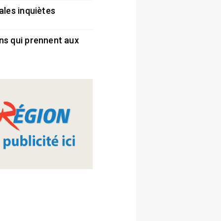
ales inquiètes
5
ns qui prennent aux
5