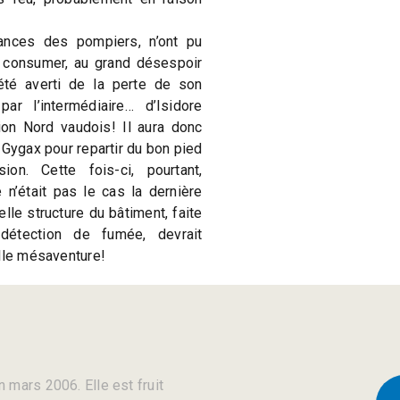
lances des pompiers, n’ont pu
 consumer, au grand désespoir
été averti de la perte de son
ar l’intermédiaire… d’Isidore
on Nord vaudois! Il aura donc
 Gygax pour repartir du bon pied
n. Cette fois-ci, pourtant,
 n’était pas le cas la dernière
lle structure du bâtiment, faite
étection de fumée, devrait
elle mésaventure!
 mars 2006. Elle est fruit