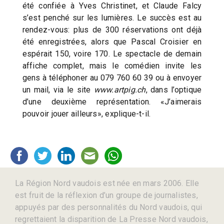
été confiée à Yves Christinet, et Claude Falcy
s’est penché sur les lumières. Le succès est au
rendez-vous: plus de 300 réservations ont déjà
été enregistrées, alors que Pascal Croisier en
espérait 150, voire 170. Le spectacle de demain
affiche complet, mais le comédien invite les
gens à téléphoner au 079 760 60 39 ou à envoyer
un mail, via le site
www.artpig.ch
, dans l’optique
d’une deuxième représentation. «J’aimerais
pouvoir jouer ailleurs», explique-t-il.
La Région Nord vaudois est née en mars 2006. Elle
est fruit de la réflexion d’un groupe de journalistes,
appuyés par des personnalités du Nord vaudois, qui
regrettaient la disparition de La Presse Nord vaudois,