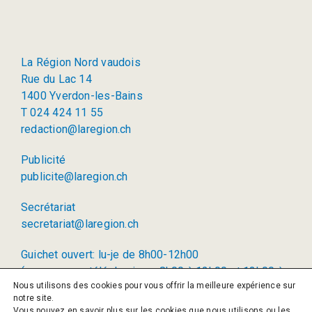
La Région Nord vaudois
Rue du Lac 14
1400 Yverdon-les-Bains
T 024 424 11 55
redaction@laregion.ch
Publicité
publicite@laregion.ch
Secrétariat
secretariat@laregion.ch
Guichet ouvert: lu-je de 8h00-12h00
(permanence téléphonique: 8h00 à 12h00 et 13h00 à
Nous utilisons des cookies pour vous offrir la meilleure expérience sur
17h00)
notre site.
Vous pouvez en savoir plus sur les cookies que nous utilisons ou les