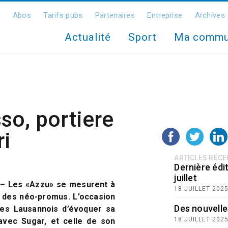
Abos
Tarifs pubs
Partenaires
Entreprise
Archives
Actualité
Sport
Ma comm
so, portiere
ri
ARTICLES RÉC
Dernière édit
juillet
c – Les «Azzu» se mesurent à
18 JUILLET 202
l des néo-promus. L’occasion
Des nouvelle
des Lausannois d’évoquer sa
18 JUILLET 202
avec Sugar, et celle de son