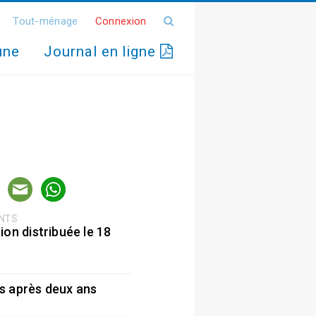
Tout-ménage
Connexion
une
Journal en ligne
ENTS
ion distribuée le 18
5
s après deux ans
5