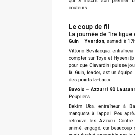
qui a inscrit son premier 
couleurs.
Le coup de fil
La journée de 1re ligue
Guin – Yverdon
, samedi à 17h
Vittorio Bevilacqua, entraîneu
compter sur Toye et Hyseni (bl
pour que Ciavardini puisse joue
là. Guin, leader, est un équipe
des points là-bas.»
Bavois – Azzurri 90 Lausan
Peupliers.
Bekim Uka, entraîneur à Ba
manquera à l’appel. Peu aprè
retrouve les Azzurri. Contre e
animé, engagé, car beaucoup 