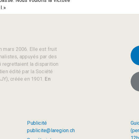
passé. Nous voulons la victoire
I.»
 mars 2006. Elle est fruit
rnalistes, appuyés par des
regrettaient la disparition
ien édité par la Société
JY), créée en 1901.
En
Publicité
Gui
publicite@laregion.ch
(pe
12h