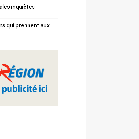
ales inquiètes
5
ns qui prennent aux
5