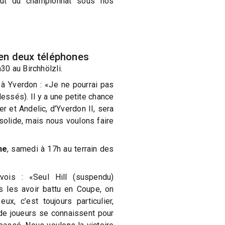
but du championnat sous nos
 en deux téléphones
30 au Birchhölzli.
r à Yverdon : «Je ne pourrai pas
essés). Il y a une petite chance
r et Andelic, d’Yverdon II, sera
 solide, mais nous voulons faire
ne
, samedi à 17h au terrain des
vois : «Seul Hill (suspendu)
s les avoir battu en Coupe, on
ux, c’est toujours particulier,
de joueurs se connaissent pour