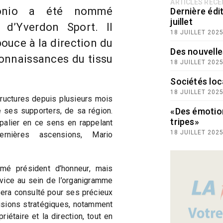
ARTICLES RÉC
tonio a été nommé
Dernière édit
juillet
 d’Yverdon Sport. Il
18 JUILLET 202
ouce à la direction du
Des nouvelle
connaissances du tissu
18 JUILLET 202
Sociétés loc
18 JUILLET 202
ructures depuis plusieurs mois
e ses supporters, de sa région.
«Des émotio
tripes»
palier en ce sens en rappelant
18 JUILLET 202
ernières ascensions, Mario
é président d’honneur, mais
vice au sein de l’organigramme
sera consulté pour ses précieux
isions stratégiques, notamment
iétaire et la direction, tout en