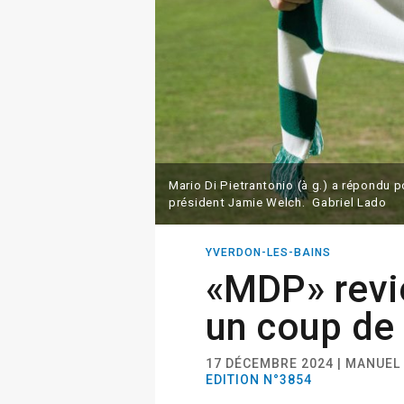
Mario Di Pietrantonio (à g.) a répondu p
président Jamie Welch. Gabriel Lado
YVERDON-LES-BAINS
«MDP» revi
un coup de
17 DÉCEMBRE 2024 | MANUEL
EDITION N°3854