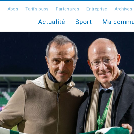
Abos
Tarifs pubs
Partenaires
Entreprise
Archives
Actualité
Sport
Ma comm