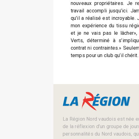
nouveaux propriétaires. Je r
travail accompli jusqu’ici. 
qu’il a réalisé est incroyable. 
mon expérience du tissu régi
et je ne vais pas le lâcher»,
Verts, déterminé à s’implique
contrat ni contraintes.» Seule
temps pour un club qu’il chérit.
La Région Nord vaudois est née en
de la réflexion d’un groupe de jou
personnalités du Nord vaudois, qui 