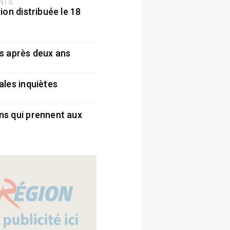
ENTS
ion distribuée le 18
5
s après deux ans
5
ales inquiètes
5
ns qui prennent aux
5