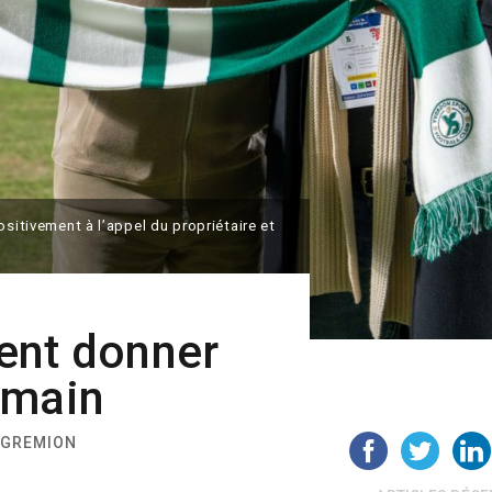
ositivement à l’appel du propriétaire et
ent donner
 main
 GREMION