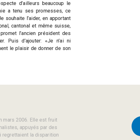
especte d’ailleurs beaucoup le
Jamie a tenu ses promesses, ce
Je souhaite l’aider, en apportant
onal, cantonal et même suisse,
 promet l’ancien président des
r. Puis d’ajouter: «Je n’ai ni
ment le plaisir de donner de son
 mars 2006. Elle est fruit
rnalistes, appuyés par des
regrettaient la disparition