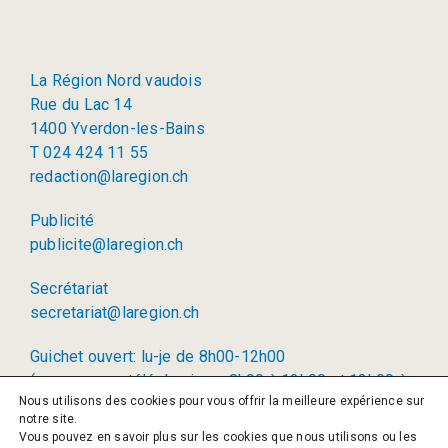
La Région Nord vaudois
Rue du Lac 14
1400 Yverdon-les-Bains
T 024 424 11 55
redaction@laregion.ch
Publicité
publicite@laregion.ch
Secrétariat
secretariat@laregion.ch
Guichet ouvert: lu-je de 8h00-12h00
(permanence téléphonique: 8h00 à 12h00 et 13h00 à
Nous utilisons des cookies pour vous offrir la meilleure expérience sur
17h00)
notre site.
Vous pouvez en savoir plus sur les cookies que nous utilisons ou les