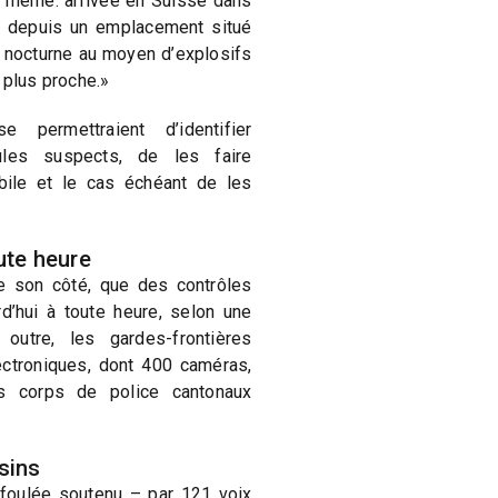
 même: arrivée en Suisse dans
e depuis un emplacement situé
e nocturne au moyen d’explosifs
a plus proche.»
 permettraient d’identifier
ules suspects, de les faire
bile et le cas échéant de les
ute heure
e son côté, que des contrôles
rd’hui à toute heure, selon une
outre, les gardes-frontières
ectroniques, dont 400 caméras,
Les corps de police cantonaux
sins
foulée soutenu – par 121 voix