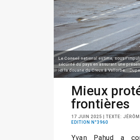
Le Conseil national estime, sous l’impul
sécurité du pays en assurant une prése
Ici la douane du Creux à Vallorbe. Dupe
Mieux prot
frontières
17 JUIN 2025 | TEXTE: JÉRÔ
EDITION N°3960
Yvan Pahud a con