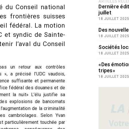
ARTICLES RÉC
é du Conseil national
Dernière édit
juillet
es frontières suisses
18 JUILLET 202
eil fédéral. La motion
Des nouvelle
 et syndic de Sainte-
18 JUILLET 202
enir l’aval du Conseil
Sociétés loc
18 JUILLET 202
«Des émotio
s un retour aux contrôles
tripes»
s », a précisé l’UDC vaudois,
18 JUILLET 202
sence suffisante et permanente
ffice fédéral des douanes et de
ment la nuit» L’élu justifie sa
 des explosions de bancomats
’augmentation de la criminalité
 les cambriolages. Selon Yvan
t particulièrement touchée par