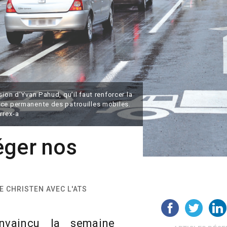
sion d’Yvan Pahud, qu’il faut renforcer la
nce permanente des patrouilles mobiles.
rrex-a
éger nos
ME CHRISTEN AVEC L'ATS
vaincu la semaine