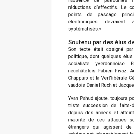
l’absence de patrouilles 
réductions d’effectifs. Le c
points de passage princ
électroniques devraient 
systématisés.»
Soutenu par des élus de
Son texte était cosigné par
politique, dont quelques élu
socialiste yverdonnoise
neuchâtelois Fabien Fivaz. A
Chappuis et la Vert’libérale C
vaudois Daniel Ruch et Jacquel
Yvan Pahud ajoute, toujours pou
triste succession de faits-
depuis des années et attein
majorité de ces attaques 
étrangers qui agissent de 