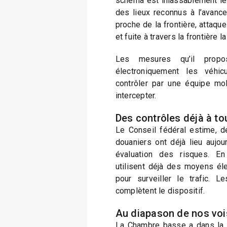
schéma est inlassablement le
des lieux reconnus à l’avanc
proche de la frontière, attaqu
et fuite à travers la frontière l
Les mesures qu’il propose
électroniquement les véhic
contrôler par une équipe mo
intercepter.
Des contrôles déjà à to
Le Conseil fédéral estime, d
douaniers ont déjà lieu aujou
évaluation des risques. En 
utilisent déjà des moyens él
pour surveiller le trafic. 
complètent le dispositif.
Au diapason de nos voi
La Chambre basse a dans la 