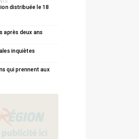
ENTS
ion distribuée le 18
5
s après deux ans
5
ales inquiètes
5
ns qui prennent aux
5