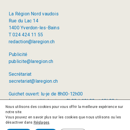
La Région Nord vaudois
Rue du Lac 14
1400 Yverdon-les-Bains
T 024 424 11 55
redaction@laregion.ch
Publicité
publicite@laregion.ch
Secrétariat
secretariat@laregion.ch
Guichet ouvert: lu-je de 8h00-12h00
(permanence téléphonique: 8h00 à 12h00 et 13h00 à
Nous utilisons des cookies pour vous offrir la meilleure expérience sur
17h00)
notre site.
Vous pouvez en savoir plus sur les cookies que nous utilisons ou les
© 2026 La Région SA
désactiver dans
Réglages
.
Politique de confidentialité