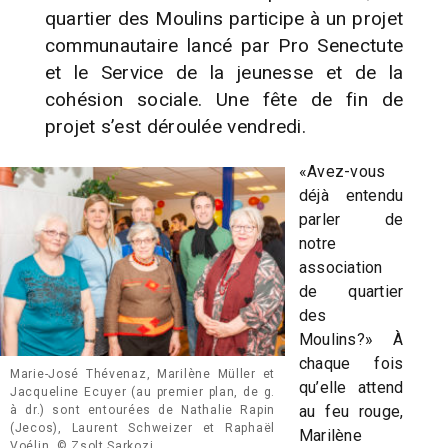
quartier des Moulins participe à un projet
communautaire lancé par Pro Senectute
et le Service de la jeunesse et de la
cohésion sociale. Une fête de fin de
projet s’est déroulée vendredi.
«Avez-vous
déjà entendu
parler de
notre
association
de quartier
des
Moulins?» À
chaque fois
Marie-José Thévenaz, Marilène Müller et
qu’elle attend
Jacqueline Ecuyer (au premier plan, de g.
au feu rouge,
à dr.) sont entourées de Nathalie Rapin
(Jecos), Laurent Schweizer et Raphaël
Marilène
Voélin. © Zsolt Sarkozi