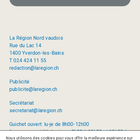
La Région Nord vaudois
Rue du Lac 14
1400 Yverdon-les-Bains
T 024 424 11 55
redaction@laregion.ch
Publicité
publicite@laregion.ch
Secrétariat
secretariat@laregion.ch
Guichet ouvert: lu-je de 8h00-12h00
(permanence téléphonique: 8h00 à 12h00 et 13h00 à
Nous utilisons des cookies pour vous offrir la meilleure expérience sur
17h00)