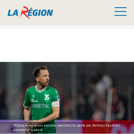
YS dira adieu à ses anciens maillots (ici porté par Anthony Sauthier)
dimanche. Lado-a