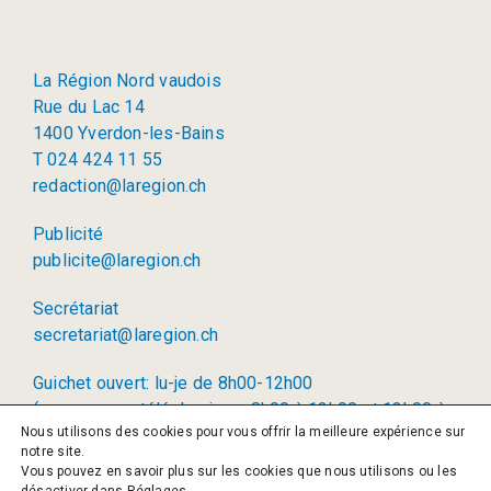
La Région Nord vaudois
Rue du Lac 14
1400 Yverdon-les-Bains
T 024 424 11 55
redaction@laregion.ch
Publicité
publicite@laregion.ch
Secrétariat
secretariat@laregion.ch
Guichet ouvert: lu-je de 8h00-12h00
(permanence téléphonique: 8h00 à 12h00 et 13h00 à
Nous utilisons des cookies pour vous offrir la meilleure expérience sur
17h00)
notre site.
Vous pouvez en savoir plus sur les cookies que nous utilisons ou les
© 2026 La Région SA