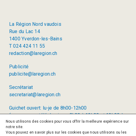
La Région Nord vaudois
Rue du Lac 14
1400 Yverdon-les-Bains
T 024 424 11 55
redaction@laregion.ch
Publicité
publicite@laregion.ch
Secrétariat
secretariat@laregion.ch
Guichet ouvert: lu-je de 8h00-12h00
(permanence téléphonique: 8h00 à 12h00 et 13h00 à
Nous utilisons des cookies pour vous offrir la meilleure expérience sur
17h00)
notre site.
Vous pouvez en savoir plus sur les cookies que nous utilisons ou les
© 2026 La Région SA