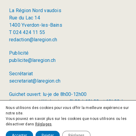
La Région Nord vaudois
Rue du Lac 14
1400 Yverdon-les-Bains
T 024 424 11 55
redaction@laregion.ch
Publicité
publicite@laregion.ch
Secrétariat
secretariat@laregion.ch
Guichet ouvert: lu-je de 8h00-12h00
(permanence téléphonique: 8h00 à 12h00 et 13h00 à
Nous utilisons des cookies pour vous offrir la meilleure expérience sur
17h00)
notre site.
Vous pouvez en savoir plus sur les cookies que nous utilisons ou les
© 2026 La Région SA
désactiver dans
Réglages
.
Politique de confidentialité
Accepter
Rejeter
Réglages