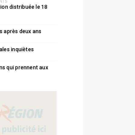
ENTS
ion distribuée le 18
5
s après deux ans
5
ales inquiètes
5
ns qui prennent aux
5