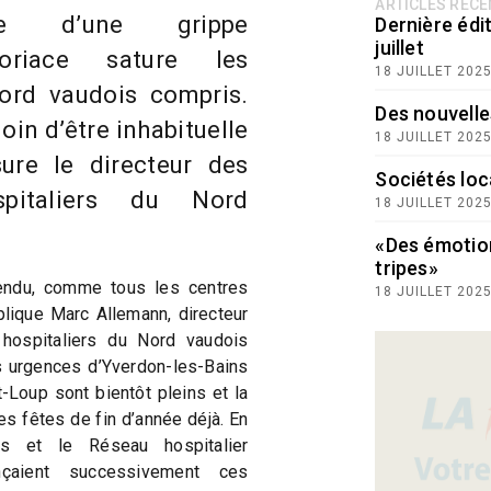
ARTICLES RÉC
ce d’une grippe
Dernière édit
juillet
coriace sature les
18 JUILLET 202
ord vaudois compris.
Des nouvelle
loin d’être inhabituelle
18 JUILLET 202
sure le directeur des
Sociétés loc
spitaliers du Nord
18 JUILLET 202
«Des émotio
tripes»
endu, comme tous les centres
18 JUILLET 202
lique Marc Allemann, directeur
hospitaliers du Nord vaudois
 urgences d’Yverdon-les-Bains
-Loup sont bientôt pleins et la
les fêtes de fin d’année déjà. En
ais et le Réseau hospitalier
nçaient successivement ces