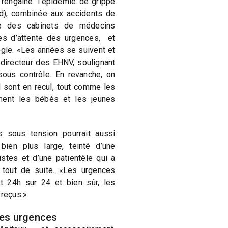
rengaine: l’épidémie de grippe
id), combinée aux accidents de
re des cabinets de médecins
les d’attente des urgences, et
ègle. «Les années se suivent et
directeur des EHNV, soulignant
sous contrôle. En revanche, on
 sont en recul, tout comme les
chent les bébés et les jeunes
sous tension pourrait aussi
bien plus large, teinté d’une
stes et d’une patientèle qui a
, tout de suite. «Les urgences
rt 24h sur 24 et bien sûr, les
 reçus.»
les urgences