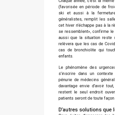
Chaque année, c’est la même 
(favorisée en période de fro
ski et aussi à la fermetu
généralistes, remplit les sal
cet hiver n’échappe pas à la r
se ressemblent», confirme le 
aussi que la situation reste 
relèvera que les cas de Covid
cas de bronchiolite qui tou
enfants.
Le phénomène des urgences 
s’inscrire dans un contexte 
pénurie de médecins générali
davantage envie d’avoir tout
restent le seul endroit ouve
patients seront de toute façon
D’autres solutions que 