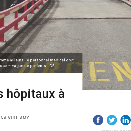
me ailleurs, le personnel médical doit
écoce – vague de patients. DR
s hôpitaux à
LENA VULLIAMY