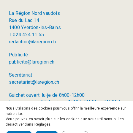
La Région Nord vaudois
Rue du Lac 14
1400 Yverdon-les-Bains
T 024 424 11 55
redaction@laregion.ch
Publicité
publicite@laregion.ch
Secrétariat
secretariat@laregion.ch
Guichet ouvert: lu-je de 8h00-12h00
(permanence téléphonique: 8h00 à 12h00 et 13h00 à
Nous utilisons des cookies pour vous offrir la meilleure expérience sur
17h00)
notre site.
Vous pouvez en savoir plus sur les cookies que nous utilisons ou les
© 2026 La Région SA
désactiver dans
Réglages
.
Politique de confidentialité