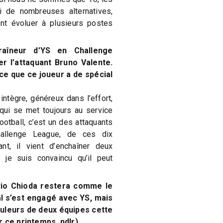
ai de nombreuses alternatives,
t évoluer à plusieurs postes
raîneur d’YS en Challenge
er l’attaquant Bruno Valente.
t-ce que ce joueur a de spécial
intègre, généreux dans l’effort,
 qui se met toujours au service
football, c’est un des attaquants
hallenge League, de ces dix
nt, il vient d’enchaîner deux
s je suis convaincu qu’il peut
vio Chioda restera comme le
ral s’est engagé avec YS, mais
ouleurs de deux équipes cette
r ce printemps, ndlr).