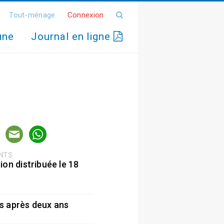
Tout-ménage
Connexion
une
Journal en ligne
ENTS
ion distribuée le 18
5
s après deux ans
5