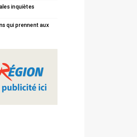
ales inquiètes
5
ns qui prennent aux
5