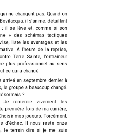
 qui ne changent pas. Quand on
Bevilacqua, il s’anime, détaillant
 ; il se lève et, comme si son
sine » des schémas tactiques
avise, liste les avantages et les
ative. A l’heure de la reprise,
tre Terre Sainte, l’entraîneur
tre plus professionnel au sens
out ce qui a changé.
es arrivé en septembre dernier à
s, le groupe a beaucoup changé.
 désormais ?
 Je remercie vivement les
ute première fois de ma carrière,
 Choisir mes joueurs. Forcément,
as d’échec. Il nous reste onze
 le terrain dira si je me suis