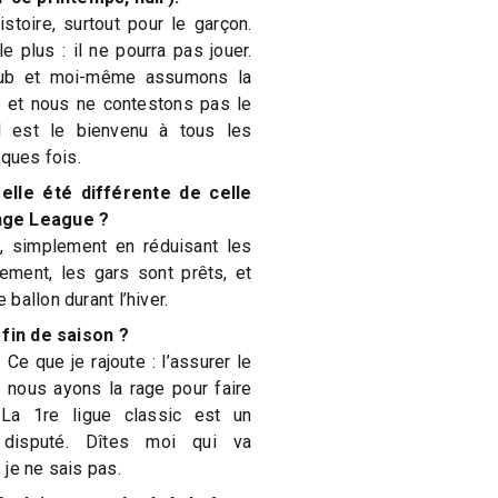
stoire, surtout pour le garçon.
le plus : il ne pourra pas jouer.
club et moi-même assumons la
r et nous ne contestons pas le
il est le bienvenu à tous les
lques fois.
 elle été différente de celle
nge League ?
, simplement en réduisant les
uement, les gars sont prêts, et
ballon durant l’hiver.
 fin de saison ?
 Ce que je rajoute : l’assurer le
e nous ayons la rage pour faire
La 1re ligue classic est un
s disputé. Dîtes moi qui va
je ne sais pas.