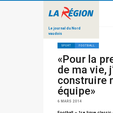
Le journal du Nord
vaudois
SPORT
FOOTBALL
«Pour la pr
de ma vie, j
construire
équipe»
6 MARS 2014
Football – 1re ligue classic