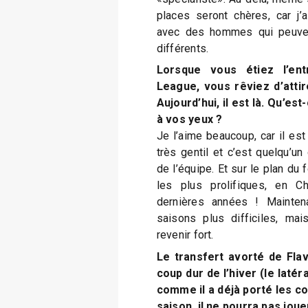
places seront chères, car j’
avec des hommes qui peuven
différents.
Lorsque vous étiez l’ent
League, vous rêviez d’attir
Aujourd’hui, il est là. Qu’es
à vos yeux ?
Je l’aime beaucoup, car il est 
très gentil et c’est quelqu’un
de l’équipe. Et sur le plan du 
les plus prolifiques, en C
dernières années ! Maintena
saisons plus difficiles, mai
revenir fort.
Le transfert avorté de Fla
coup dur de l’hiver (le laté
comme il a déjà porté les c
saison, il ne pourra pas joue