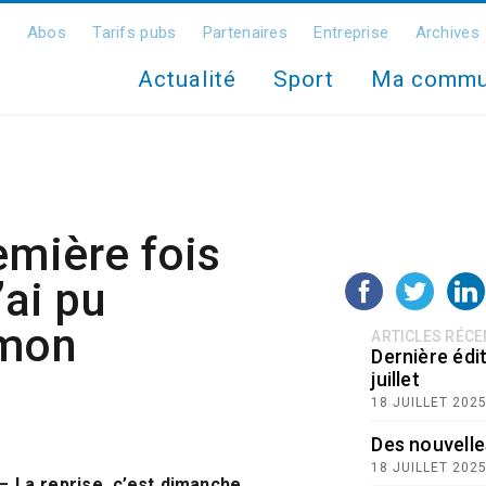
Abos
Tarifs pubs
Partenaires
Entreprise
Archives
Actualité
Sport
Ma comm
emière fois
’ai pu
 mon
ARTICLES RÉC
Dernière édit
juillet
18 JUILLET 202
Des nouvelle
18 JUILLET 202
 – La reprise, c’est dimanche,