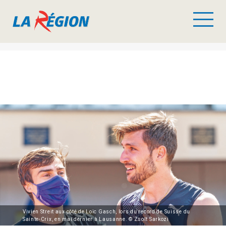
Vivien Streit aux côté de Loïc Gasch, lors du record de Suisse du
Sainte-Crix, en mai dernier à Lausanne. © Zsolt Sarkozi