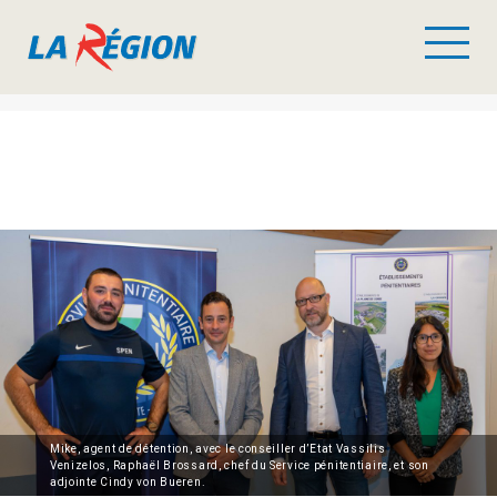
Mike, agent de détention, avec le conseiller d’Etat Vassilis
Venizelos, Raphaël Brossard, chef du Service pénitentiaire, et son
adjointe Cindy von Bueren.