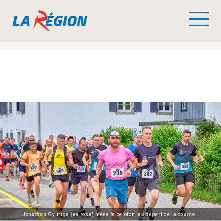
Jonathan Gyuriga (en rose) mène le peloton, au départ de la course.