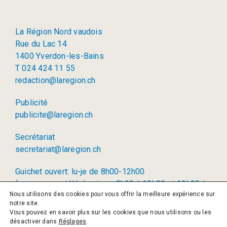
La Région Nord vaudois
Rue du Lac 14
1400 Yverdon-les-Bains
T 024 424 11 55
redaction@laregion.ch
Publicité
publicite@laregion.ch
Secrétariat
secretariat@laregion.ch
Guichet ouvert: lu-je de 8h00-12h00
(permanence téléphonique: 8h00 à 12h00 et 13h00 à
Nous utilisons des cookies pour vous offrir la meilleure expérience sur
17h00)
notre site.
Vous pouvez en savoir plus sur les cookies que nous utilisons ou les
© 2026 La Région SA
désactiver dans
Réglages
.