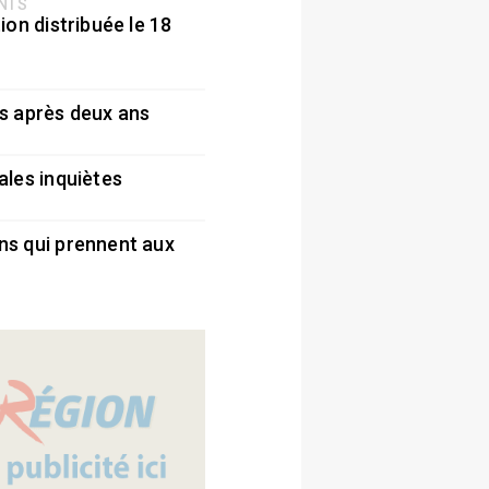
ENTS
ion distribuée le 18
5
s après deux ans
5
ales inquiètes
5
ns qui prennent aux
5