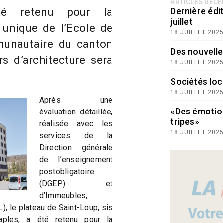
ARTICLES RÉC
té retenu pour la
Dernière édit
juillet
 unique de l’Ecole de
18 JUILLET 202
munautaire du canton
Des nouvelle
s d’architecture sera
18 JUILLET 202
Sociétés loc
18 JUILLET 202
Après une
«Des émotio
évaluation détaillée,
tripes»
réalisée avec les
18 JUILLET 202
services de la
Direction générale
de l’enseignement
postobligatoire
(DGEP) et
d’Immeubles,
), le plateau de Saint-Loup, sis
les, a été retenu pour la