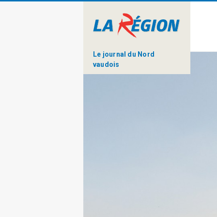
Le journal du Nord
vaudois