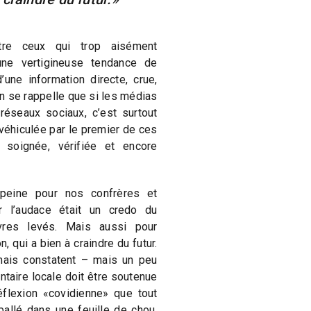
tre ceux qui trop aisément
 une vertigineuse tendance de
une information directe, crue,
 se rappelle que si les médias
réseaux sociaux, c’est surtout
véhiculée par le premier de ces
 soignée, vérifiée et encore
a peine pour nos confrères et
r l’audace était un credo du
èvres levés. Mais aussi pour
, qui a bien à craindre du futur.
mais constatent – mais un peu
ntaire locale doit être soutenue
réflexion «covidienne» que tout
allé dans une feuille de chou.