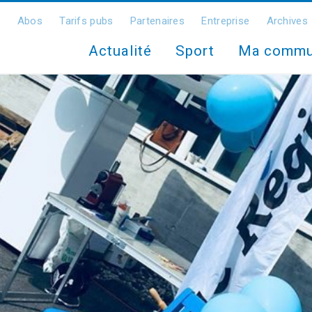
Abos
Tarifs pubs
Partenaires
Entreprise
Archives
Actualité
Sport
Ma comm