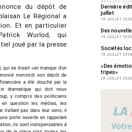
ARTICLES RÉC
nnonce du dépôt de
Dernière édit
juillet
blaisan Le Régional a
18 JUILLET 202
on. Et en particulier
Des nouvelle
Patrick Wurlod, qui
18 JUILLET 202
tiel joué par la presse
Sociétés loc
18 JUILLET 202
«Des émotio
 qui se disait «en manque d’un
tripes»
nnoncé mercredi son dépôt de
18 JUILLET 202
 financière a été douché par la
fin dramatique qui doit nous
coup, y compris des politiciens
 en question les médias, les
r n’allant pas dans leur sens, il
 une porte ouverte en rappelant
tation, ils sont indispensables à
oir de la place pour toutes les