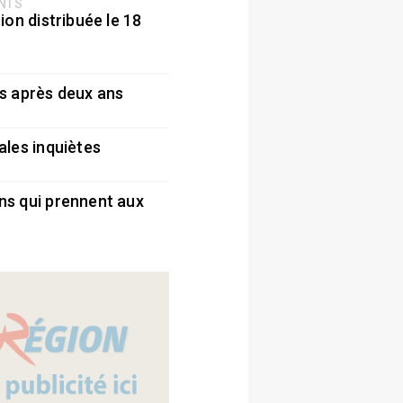
ENTS
ion distribuée le 18
5
s après deux ans
5
ales inquiètes
5
ns qui prennent aux
5