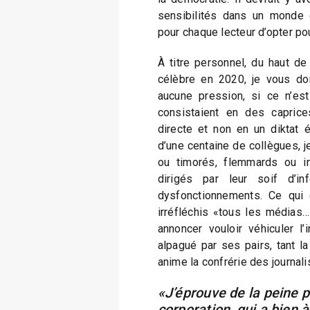
sensibilités dans un monde d’
pour chaque lecteur d’opter pou
À titre personnel, du haut d
célèbre en 2020, je vous doi
aucune pression, si ce n’es
consistaient en des caprice
directe et non en un diktat é
d’une centaine de collègues, j
ou timorés, flemmards ou in
dirigés par leur soif d’i
dysfonctionnements. Ce qui
irréfléchis «tous les médias…»
annoncer vouloir véhiculer l’
alpagué par ses pairs, tant la
anime la confrérie des journali
«J’éprouve de la peine 
corporation, qui a bien à