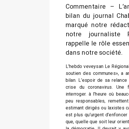
Commentaire – L’a
bilan du journal Cha
marqué notre rédacti
notre journaliste 
rappelle le rôle essen
dans notre société.
L’hebdo veveysan Le Régional,
soutien des communes», a a
bilan. L’espoir de sa relance
crise du coronavirus. Une 
interroger. à l’heure où beau
peu responsables, remettent
estimant dirigés ou laxistes ca
est plus qu’urgent d’enfoncer
que, quelle que soit leur orien
la démocratie. Il devrait y av