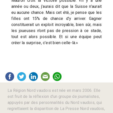
Mauron croit la victoire possible: «Il y a une
année ou deux, j’aurais dit que la Suisse n’aurait
eu aucune chance. Mais cet été, je pense que les
filles ont 15% de chance d’y arriver. Gagner
constituerait un exploit incroyable, bien sûr, mais
les joueuses n’ont pas de pression à ce stade,
tout est alors possible. Et si une équipe peut
créer la surprise, c’est bien celle-là.»
La Région Nord vaudois est née en mars 2006. Elle
est fruit de la réflexion d’un groupe de journalistes,
appuyés par des personnalités du Nord vaudois, qui
regrettaient la disparition de La Presse Nord vaudois,