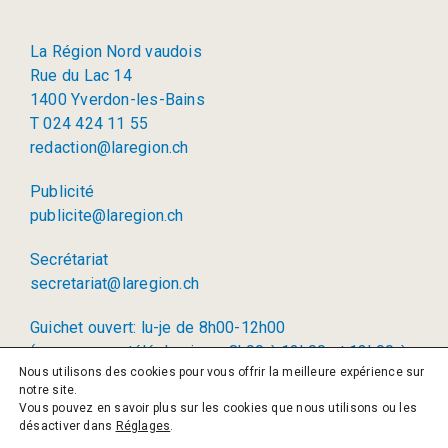
La Région Nord vaudois
Rue du Lac 14
1400 Yverdon-les-Bains
T 024 424 11 55
redaction@laregion.ch
Publicité
publicite@laregion.ch
Secrétariat
secretariat@laregion.ch
Guichet ouvert: lu-je de 8h00-12h00
(permanence téléphonique: 8h00 à 12h00 et 13h00 à
Nous utilisons des cookies pour vous offrir la meilleure expérience sur
17h00)
notre site.
Vous pouvez en savoir plus sur les cookies que nous utilisons ou les
© 2026 La Région SA
désactiver dans
Réglages
.
Politique de confidentialité