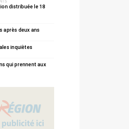
ENTS
ion distribuée le 18
5
s après deux ans
5
ales inquiètes
5
ns qui prennent aux
5