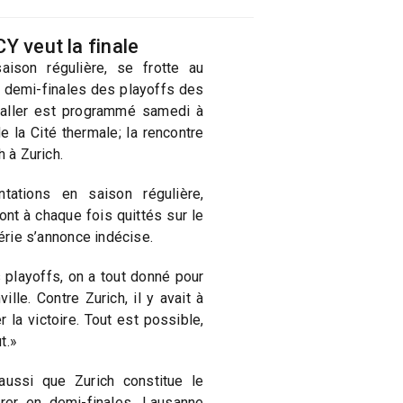
Y veut la finale
ison régulière, se frotte au
 demi-finales des playoffs des
 aller est programmé samedi à
 la Cité thermale; la rencontre
h à Zurich.
tations en saison régulière,
nt à chaque fois quittés sur le
série s’annonce indécise.
 playoffs, on a tout donné pour
ille. Contre Zurich, il y avait à
la victoire. Tout est possible,
t.»
ussi que Zurich constitue le
trer en demi-finales, Lausanne