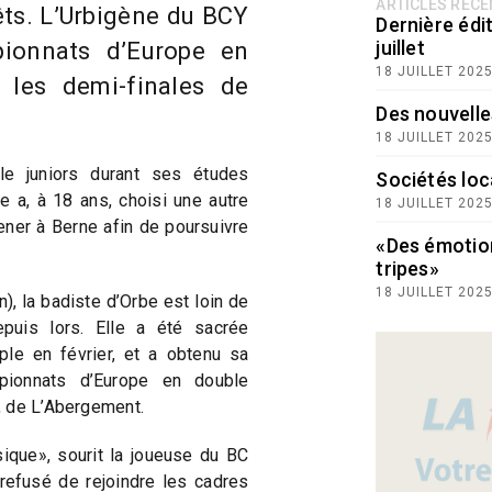
ARTICLES RÉC
ts. L’Urbigène du BCY
Dernière édit
juillet
pionnats d’Europe en
18 JUILLET 202
, les demi-finales de
Des nouvelle
18 JUILLET 202
le juniors durant ses études
Sociétés loc
e a, à 18 ans, choisi une autre
18 JUILLET 202
ener à Berne afin de poursuivre
«Des émotio
tripes»
18 JUILLET 202
), la badiste d’Orbe est loin de
puis lors. Elle a été sacrée
le en février, et a obtenu sa
mpionnats d’Europe en double
, de L’Abergement.
sique», sourit la joueuse du BC
 refusé de rejoindre les cadres