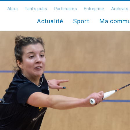
Abos
Tarifs pubs
Partenaires
Entreprise
Archives
Actualité
Sport
Ma comm