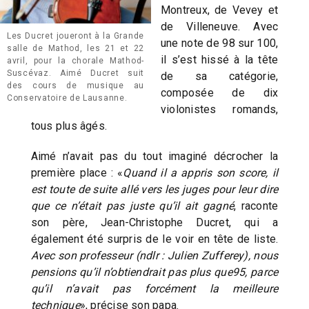
Montreux, de Vevey et
de Villeneuve. Avec
Les Ducret joueront à la Grande
une note de 98 sur 100,
salle de Mathod, les 21 et 22
il s’est hissé à la tête
avril, pour la chorale Mathod-
Suscévaz. Aimé Ducret suit
de sa catégorie,
des cours de musique au
composée de dix
Conservatoire de Lausanne.
violonistes romands,
tous plus âgés.
Aimé n’avait pas du tout imaginé décrocher la
première place : «
Quand il a appris son score, il
est toute de suite allé vers les juges pour leur dire
que ce n’était pas juste qu’il ait gagné
, raconte
son père, Jean-Christophe Ducret, qui a
également été surpris de le voir en tête de liste.
Avec son professeur (ndlr : Julien Zufferey), nous
pensions qu’il n’obtiendrait pas plus que95, parce
qu’il n’avait pas forcément la meilleure
technique
», précise son papa.