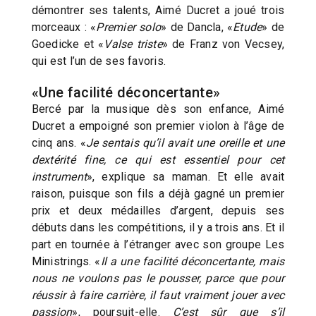
démontrer ses talents, Aimé Ducret a joué trois
morceaux : «
Premier solo
» de Dancla, «
Etude
» de
Goedicke et «
Valse triste
» de Franz von Vecsey,
qui est l’un de ses favoris.
«Une facilité déconcertante»
Bercé par la musique dès son enfance, Aimé
Ducret a empoigné son premier violon à l’âge de
cinq ans. «
Je sentais qu’il avait une oreille et une
dextérité fine, ce qui est essentiel pour cet
instrument
», explique sa maman. Et elle avait
raison, puisque son fils a déjà gagné un premier
prix et deux médailles d’argent, depuis ses
débuts dans les compétitions, il y a trois ans. Et il
part en tournée à l’étranger avec son groupe Les
Ministrings. «
Il a une facilité déconcertante, mais
nous ne voulons pas le pousser, parce que pour
réussir à faire carrière, il faut vraiment jouer avec
passion
», poursuit-elle.
C’est sûr que s’il