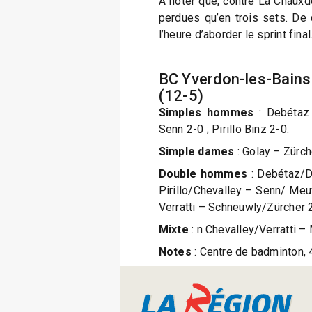
A noter que, contre La Chauxde
perdues qu’en trois sets. De 
l’heure d’aborder le sprint final
BC Yverdon-les-Bains 
(12-5)
Simples hommes
: Debétaz 
Senn 2-0 ; Pirillo Binz 2-0.
Simple dames
: Golay – Zürch
Double hommes
: Debétaz/D
Pirillo/Chevalley – Senn/ Meu
Verratti – Schneuwly/Zürcher 
Mixte
: n Chevalley/Verratti 
Notes
: Centre de badminton, 