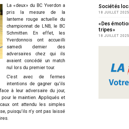
La «deux» du BC Yverdon a
Sociétés loc
pris la mesure de la
18 JUILLET 202
lanterne rouge actuelle du
«Des émotio
championnat de LNB, le BC
tripes»
Schmitten. En effet, les
18 JUILLET 202
Yverdonnois ont accueilli
samedi dernier des
adversaires chez qui ils
avaient concédé un match
nul lors du premier tour.
C’est avec de fermes
intentions de gagner qu’ils
ace à leur adversaire du jour,
e pour le maintien. Appliqués et
caux ont attendu les simples
e, puisqu’ils n’y ont pas laissé
ires.