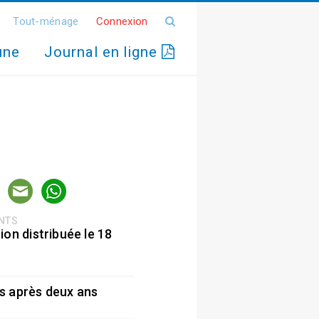
Tout-ménage
Connexion
une
Journal en ligne
ENTS
ion distribuée le 18
5
s après deux ans
5