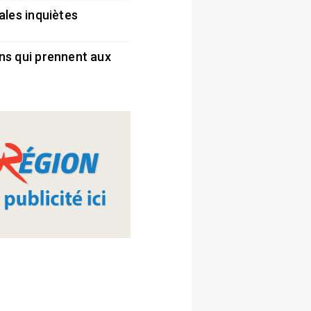
ales inquiètes
5
ns qui prennent aux
5