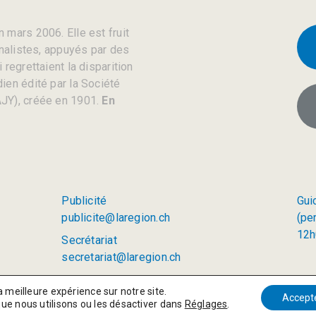
 mars 2006. Elle est fruit
rnalistes, appuyés par des
regrettaient la disparition
ien édité par la Société
JY), créée en 1901.
En
Publicité
Gui
publicite@laregion.ch
(pe
12h
Secrétariat
secretariat@laregion.ch
a meilleure expérience sur notre site.
Accept
que nous utilisons ou les désactiver dans
Réglages
.