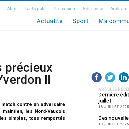
Abos
Tarifs pubs
Partenaires
Entreprise
Archives
Actualité
Sport
Ma comm
s précieux
Yverdon II
ARTICLES RÉC
Dernière édit
juillet
 match contre un adversaire
18 JUILLET 202
e maintien, les Nord-Vaudois
Des nouvelle
 des simples, tous remportés
18 JUILLET 202