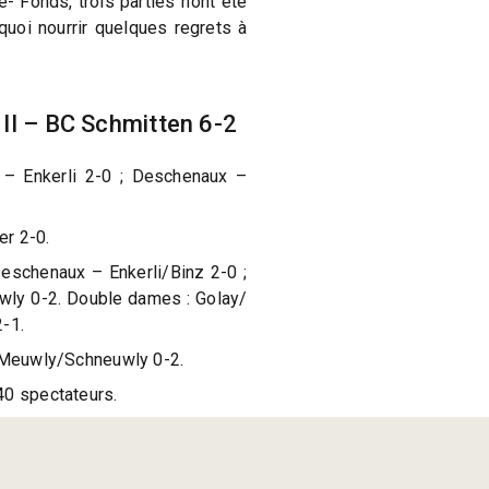
- Fonds, trois parties n’ont été
quoi nourrir quelques regrets à
.
II – BC Schmitten 6-2
– Enkerli 2-0 ; Deschenaux –
er 2-0.
eschenaux – Enkerli/Binz 2-0 ;
wly 0-2. Double dames : Golay/
2-1.
– Meuwly/Schneuwly 0-2.
40 spectateurs.