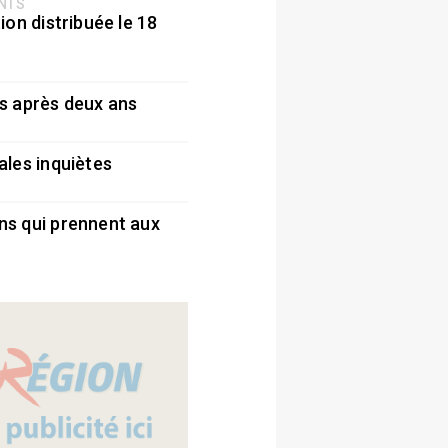
ENTS
ion distribuée le 18
5
s après deux ans
5
ales inquiètes
5
ns qui prennent aux
5