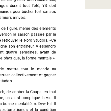
es durant tout l’été, YS doit
maines pour bûcher fort sur ses
rniers arrivés.
s de figure, même des éléments
erdon la saison passée par la
e retrouver le Nord vaudois. «Ce
uligne son entraîneur, Alessandro
rant quatre semaines, avant de
orme physique, la forme mentale.»
 de mettre tout le monde au
resser collectivement et gagner
itudes.
ch, de snober la Coupe, en tout
, on s’est compliqué la vie. Il
a bonne mentalité, relève-t-il. Il
es automatismes et la condition