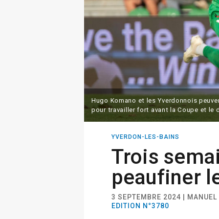
Hugo Komano et les Yverdonnois peuvent
pour travailler fort avant la Coupe et l
YVERDON-LES-BAINS
Trois sema
peaufiner le
3 SEPTEMBRE 2024 | MANUEL
EDITION N°3780