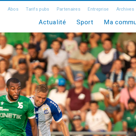
Abos
Tarifs pubs
Partenaires
Entreprise
Archives
Actualité
Sport
Ma comm