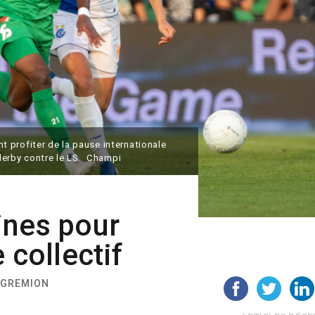
 profiter de la pause internationale
e derby contre le LS. Champi
ines pour
 collectif
 GREMION