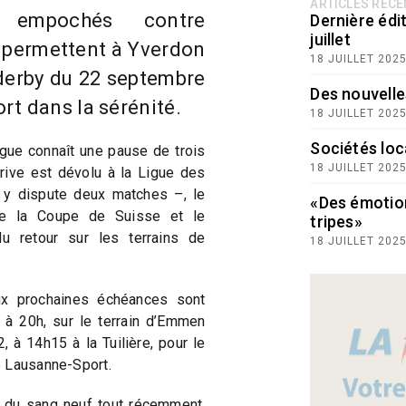
ARTICLES RÉC
 empochés contre
Dernière édit
juillet
 permettent à Yverdon
18 JUILLET 202
 derby du 22 septembre
Des nouvelle
rt dans la sérénité.
18 JUILLET 202
Sociétés loc
ue connaît une pause de trois
18 JUILLET 202
rive est dévolu à la Ligue des
 y dispute deux matches –, le
«Des émotio
de la Coupe de Suisse et le
tripes»
u retour sur les terrains de
18 JUILLET 202
ux prochaines échéances sont
à 20h, sur le terrain d’Emmen
, à 14h15 à la Tuilière, pour le
e Lausanne-Sport.
li du sang neuf tout récemment,