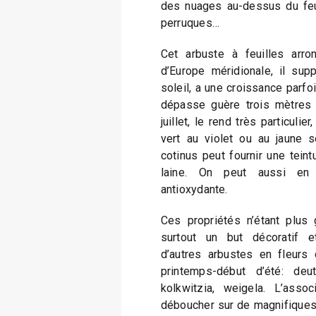
des nuages au-dessus du feui
perruques…
Cet arbuste à feuilles arron
d’Europe méridionale, il sup
soleil, a une croissance parf
dépasse guère trois mètres d
juillet, le rend très particuli
vert au violet ou au jaune s
cotinus peut fournir une teint
laine. On peut aussi en t
antioxydante.
Ces propriétés n’étant plus 
surtout un but décoratif 
d’autres arbustes en fleurs
printemps-début d’été: deutz
kolkwitzia, weigela. L’asso
déboucher sur de magnifiques 