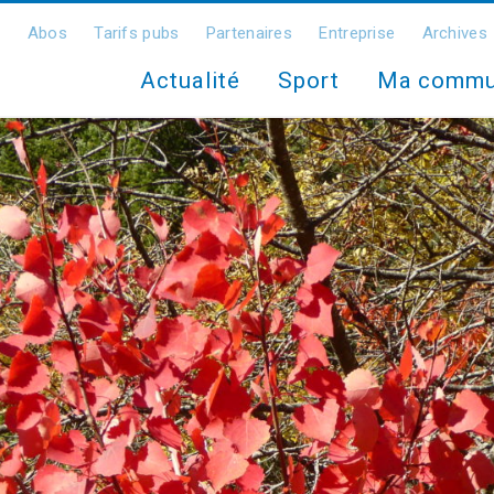
Abos
Tarifs pubs
Partenaires
Entreprise
Archives
Actualité
Sport
Ma comm