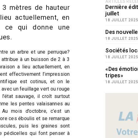
ARTICLES RÉC
 3 mètres de hauteur
Dernière édit
juillet
lieu actuellement, en
18 JUILLET 202
s, ce qui donne une
Des nouvelle
ues.
18 JUILLET 202
Sociétés loc
entre un arbre et une perruque?
18 JUILLET 202
 attribue à un buisson de 2 à 3
raison a lieu actuellement, en
«Des émotio
nt effectivement l’impression
tripes»
tifique est cotinus, et on le
18 JUILLET 202
 avec un feuillage vert ou rouge
l’état sauvage, il croît surtout
mme les pentes valaisannes au
 Au mois d’octobre, c’est un
lore ces éboulis et se remarque
uscules, puis les graines sont
e pédicelles qui font penser à