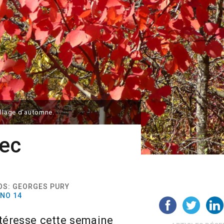
illage d’automne.
vec
TOS: GEORGES PURY
 NO 14
ntéresse cette semaine