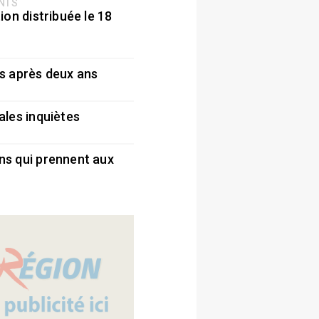
ENTS
ion distribuée le 18
5
s après deux ans
5
ales inquiètes
5
ns qui prennent aux
5