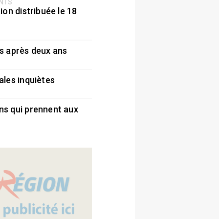
ENTS
ion distribuée le 18
5
s après deux ans
5
ales inquiètes
5
ns qui prennent aux
5