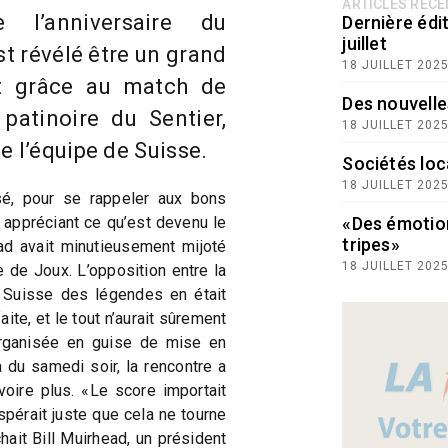
ARTICLES RÉC
 l’anniversaire du
Dernière édit
juillet
st révélé être un grand
18 JUILLET 202
 grâce au match de
Des nouvelle
 patinoire du Sentier,
18 JUILLET 202
e l’équipe de Suisse.
Sociétés loc
18 JUILLET 202
é, pour se rappeler aux bons
 appréciant ce qu’est devenu le
«Des émotio
tripes»
ead avait minutieusement mijoté
18 JUILLET 202
 de Joux. L’opposition entre la
e Suisse des légendes en était
aite, et le tout n’aurait sûrement
rganisée en guise de mise en
 du samedi soir, la rencontre a
oire plus. «Le score importait
pérait juste que cela ne tourne
hait Bill Muirhead, un président