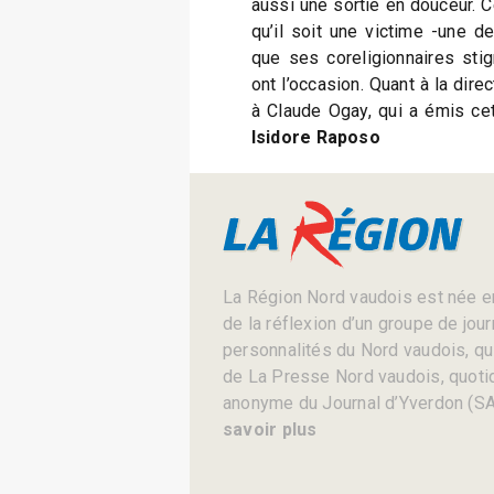
aussi une sortie en douceur. 
qu’il soit une victime -une d
que ses coreligionnaires stig
ont l’occasion. Quant à la dir
à Claude Ogay, qui a émis cet
Isidore Raposo
La Région Nord vaudois est née en
de la réflexion d’un groupe de jou
personnalités du Nord vaudois, qui 
de La Presse Nord vaudois, quotid
anonyme du Journal d’Yverdon (SA
savoir plus