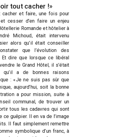
loir tout cacher !»
t cacher et faire, une fois pour
et cesser d’en faire un enjeu
Hôtellerie Romande et hôtelier à
ndré Michoud, était intervenu
er alors qu’il était conseiller
nstater que l’évolution des
Et dire que lorsque ce libéral
endre le Grand Hôtel, il s’était
re qu’il a de bonnes raisons
tique : «Je ne suis pas sûr que
ique, aujourd’hui, soit la bonne
tration a pour mission, suite à
onseil communal, de trouver un
ortir tous les cadavres qui sont
e ce guêpier. Il en va de l’image
its. Il faut simplement remettre
omme symbolique d’un franc, à