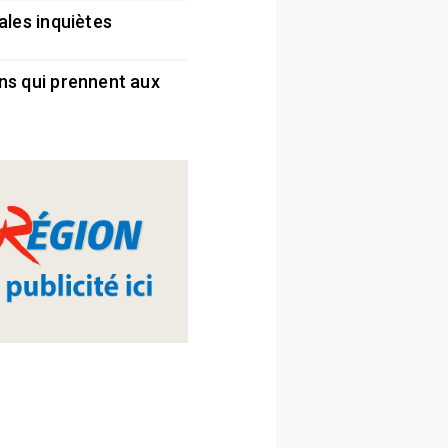
ales inquiètes
5
ns qui prennent aux
5