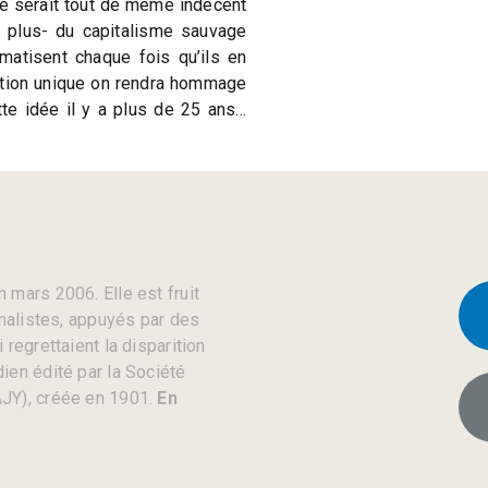
Ce serait tout de même indécent
e plus- du capitalisme sauvage
matisent chaque fois qu’ils en
ection unique on rendra hommage
te idée il y a plus de 25 ans…
 mars 2006. Elle est fruit
rnalistes, appuyés par des
regrettaient la disparition
ien édité par la Société
JY), créée en 1901.
En