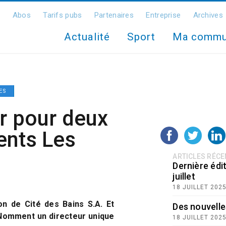
Abos
Tarifs pubs
Partenaires
Entreprise
Archives
Actualité
Sport
Ma comm
ES
r pour deux
ents Les
ARTICLES RÉC
Dernière édit
juillet
18 JUILLET 202
on de Cité des Bains S.A. Et
Des nouvelle
 Nomment un directeur unique
18 JUILLET 202