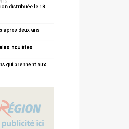
ENTS
ion distribuée le 18
5
s après deux ans
5
ales inquiètes
5
ns qui prennent aux
5