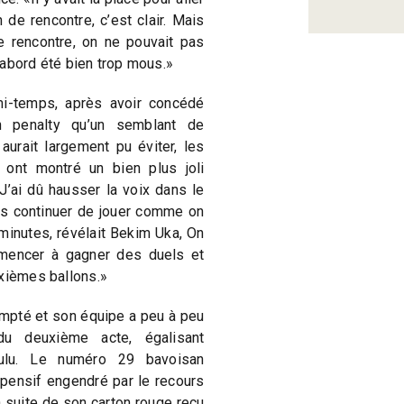
de rencontre, c’est clair. Mais
 rencontre, on ne pouvait pas
’abord été bien trop mous.»
i-temps, après avoir concédé
n penalty qu’un semblant de
aurait largement pu éviter, les
 ont montré un bien plus joli
’ai dû hausser la voix dans le
pas continuer de jouer comme on
 minutes, révélait Bekim Uka, On
mencer à gagner des duels et
uxièmes ballons.»
ompté et son équipe a peu à peu
du deuxième acte, égalisant
ulu. Le numéro 29 bavoisan
spensif engendré par le recours
 suite de son carton rouge reçu