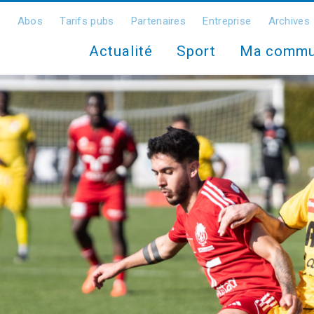
Abos
Tarifs pubs
Partenaires
Entreprise
Archives
Actualité
Sport
Ma comm