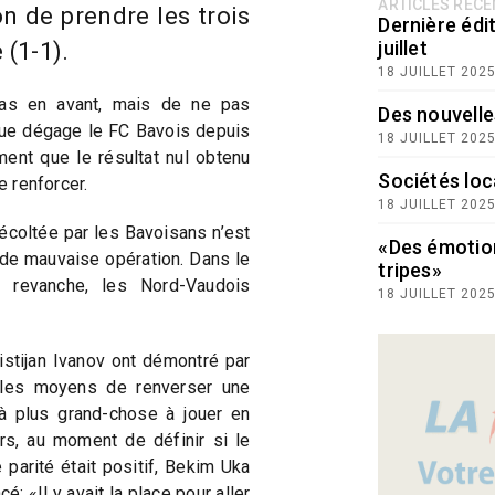
ARTICLES RÉC
n de prendre les trois
Dernière édit
juillet
 (1-1).
18 JUILLET 202
pas en avant, mais de ne pas
Des nouvelle
que dégage le FC Bavois depuis
18 JUILLET 202
ent que le résultat nul obtenu
Sociétés loc
e renforcer.
18 JUILLET 202
 récoltée par les Bavoisans n’est
«Des émotio
r de mauvaise opération. Dans le
tripes»
 revanche, les Nord-Vaudois
18 JUILLET 202
istijan Ivanov ont démontré par
t les moyens de renverser une
jà plus grand-chose à jouer en
rs, au moment de définir si le
 parité était positif, Bekim Uka
: «Il y avait la place pour aller