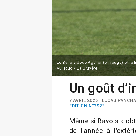
Le Bullois José Aguilar (en rouge) et le
Vullioud / La Gruyère
Un goût d’
7 AVRIL 2025 | LUCAS PANCH
EDITION N°3923
Même si Bavois a obt
de l’année à l’extér