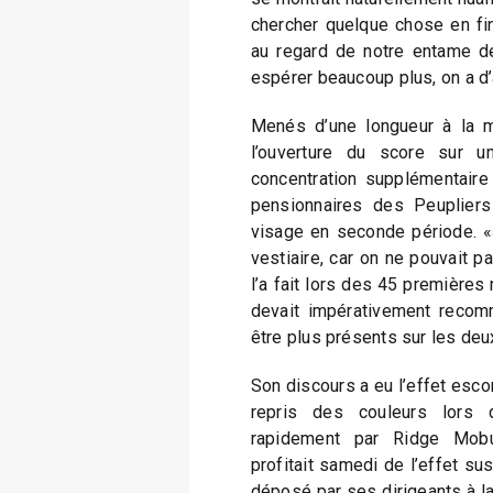
chercher quelque chose en fin 
au regard de notre entame de
espérer beaucoup plus, on a d
Menés d’une longueur à la m
l’ouverture du score sur u
concentration supplémentaire 
pensionnaires des Peupliers
visage en seconde période. «J
vestiaire, car on ne pouvait 
l’a fait lors des 45 premières
devait impérativement recom
être plus présents sur les de
Son discours a eu l’effet esc
repris des couleurs lors 
rapidement par Ridge Mob
profitait samedi de l’effet su
déposé par ses dirigeants à la