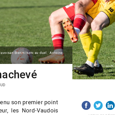
 Bavoisan Blerim Iseni au duel. Antoine
inachevé
AUD
enu son premier point
ieur, les Nord-Vaudois