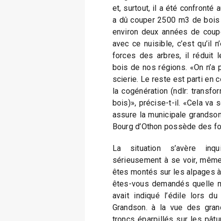
et, surtout, il a été confronté
a dû couper 2500 m3 de bois 
environ deux années de coupe»
avec ce nuisible, c’est qu’il 
forces des arbres, il réduit l
bois de nos régions. «On n’a 
scierie. Le reste est parti en
la cogénération (ndlr: transf
bois)», précise-t-il. «Cela va
assure la municipale grandson
Bourg d’Othon possède des fo
La situation s’avère inq
sérieusement à se voir, même
êtes montés sur les alpages à 
êtes-vous demandés quelle mo
avait indiqué l’édile lors d
Grandson. à la vue des gran
troncs éparpillés sur les pât