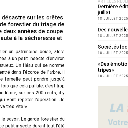
ARTICLES RÉC
Dernière édit
juillet
 désastre sur les crêtes
18 JUILLET 202
de forestier du triage de
Des nouvelle
re deux années de coupe
18 JUILLET 202
 faute à la sécheresse et
Sociétés loc
eler un patrimoine boisé, alors
18 JUILLET 202
nes à un petit insecte d’environ
«Des émotio
stueux. Un fléau qui se nomme
tripes»
ntré dans l’écorce de l’arbre, il
18 JUILLET 202
ne femelle peut pondre jusqu’à
ois que cela pullule, c’est trop
ndémie, sur ces 200 œufs, il y
i vont répéter l’opération. Je
va très vite!»
le savoir. Le garde forestier du
ce petit insecte durant tout l’été