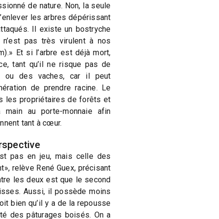
ssionné de nature. Non, la seule
d’enlever les arbres dépérissant
ttaqués. Il existe un bostryche
n’est pas très virulent à nos
).» Et si l’arbre est déjà mort,
ce, tant qu’il ne risque pas de
 ou des vaches, car il peut
ération de prendre racine. Le
s les propriétaires de forêts et
a main au porte-monnaie afin
ennent tant à cœur.
rspective
est pas en jeu, mais celle des
t», relève René Guex, précisant
ntre les deux est que le second
isses. Aussi, il possède moins
it bien qu’il y a de la repousse
ôté des pâturages boisés. On a