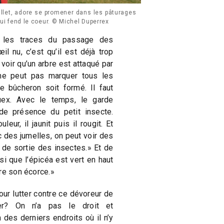
ullet, adore se promener dans les pâturages
 lui fend le coeur. © Michel Duperrex
 les traces du passage des
il nu, c’est qu’il est déjà trop
 voir qu’un arbre est attaqué par
ne peut pas marquer tous les
le bûcheron soit formé. Il faut
uex. Avec le temps, le garde
de présence du petit insecte.
eur, il jaunit puis il rougit. Et
 des jumelles, on peut voir des
s de sortie des insectes.» Et de
si que l’épicéa est vert en haut
re son écorce.»
our lutter contre ce dévoreur de
ter? On n’a pas le droit et
des derniers endroits où il n’y