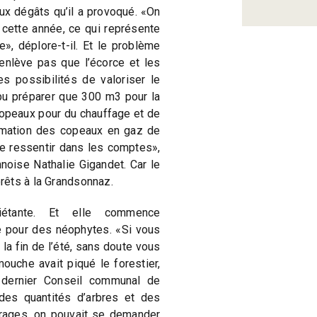
 aux dégâts qu’il a provoqué. «On
cette année, ce qui représente
, déplore-t-il. Et le problème
n’enlève pas que l’écorce et les
es possibilités de valoriser le
pu préparer que 300 m3 pour la
 copeaux pour du chauffage et de
ormation des copeaux en gaz de
 se ressentir dans les comptes»,
noise Nathalie Gigandet. Car le
rêts à la Grandsonnaz.
uiétante. Et elle commence
 pour des néophytes. «Si vous
la fin de l’été, sans doute vous
uche avait piqué le forestier,
u dernier Conseil communal de
des quantités d’arbres et des
urages, on pouvait se demander