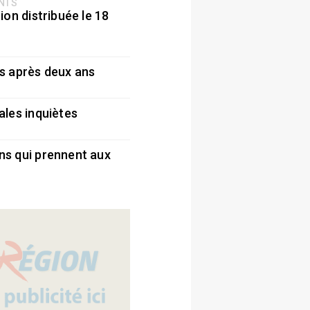
ENTS
ion distribuée le 18
5
s après deux ans
5
ales inquiètes
5
ns qui prennent aux
5