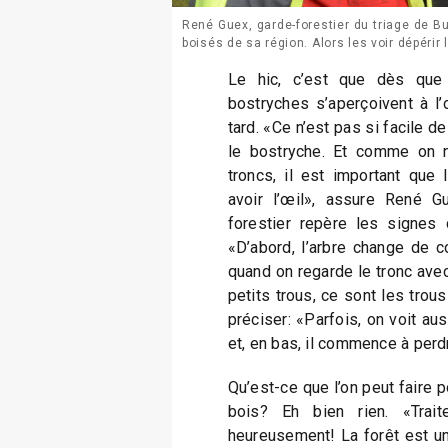
René Guex, garde-forestier du triage de B
boisés de sa région. Alors les voir dépérir
Le hic, c’est que dès que
bostryches s’aperçoivent à l’œ
tard. «Ce n’est pas si facile de
le bostryche. Et comme on 
troncs, il est important que 
avoir l’œil», assure René G
forestier repère les signes 
«D’abord, l’arbre change de coul
quand on regarde le tronc avec
petits trous, ce sont les trou
préciser: «Parfois, on voit aus
et, en bas, il commence à perd
Qu’est-ce que l’on peut faire p
bois? Eh bien rien. «Trai
heureusement! La forêt est un 