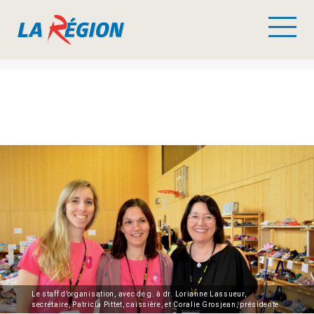
Le staff d’organisation, avec de g. à dr. Lorianne Lassueur,
secrétaire, Patricia Pittet, caissière, et Coralie Grosjean, présidente.