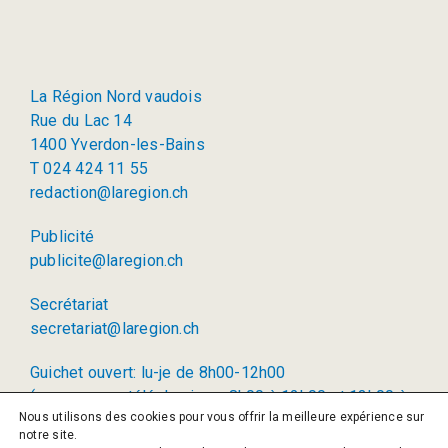
La Région Nord vaudois
Rue du Lac 14
1400 Yverdon-les-Bains
T 024 424 11 55
redaction@laregion.ch
Publicité
publicite@laregion.ch
Secrétariat
secretariat@laregion.ch
Guichet ouvert: lu-je de 8h00-12h00
(permanence téléphonique: 8h00 à 12h00 et 13h00 à
Nous utilisons des cookies pour vous offrir la meilleure expérience sur
17h00)
notre site.