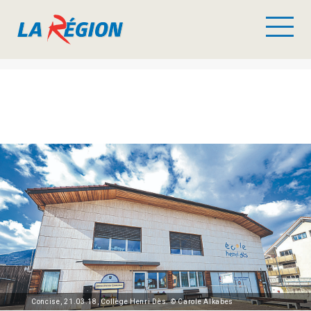
Concise, 21.03.18, Collège Henri Dès. © Carole Alkabes