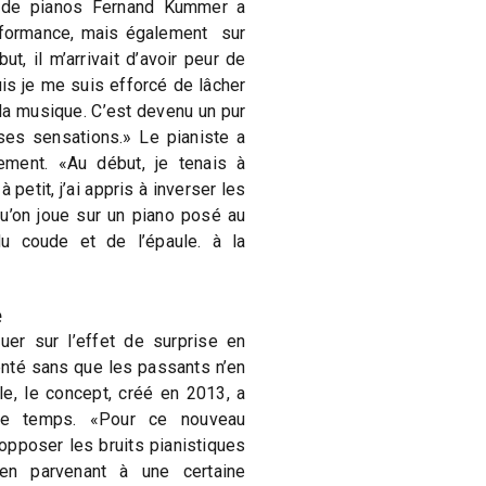
ur de pianos Fernand Kummer a
rformance, mais également sur
ut, il m’arrivait d’avoir peur de
is je me suis efforcé de lâcher
la musique. C’est devenu un pur
ises sensations.» Le pianiste a
ement. «Au début, je tenais à
 petit, j’ai appris à inverser les
qu’on joue sur un piano posé au
du coude et de l’épaule. à la
é
uer sur l’effet de surprise en
uenté sans que les passants n’en
le, le concept, créé en 2013, a
le temps. «Pour ce nouveau
 opposer les bruits pianistiques
 en parvenant à une certaine