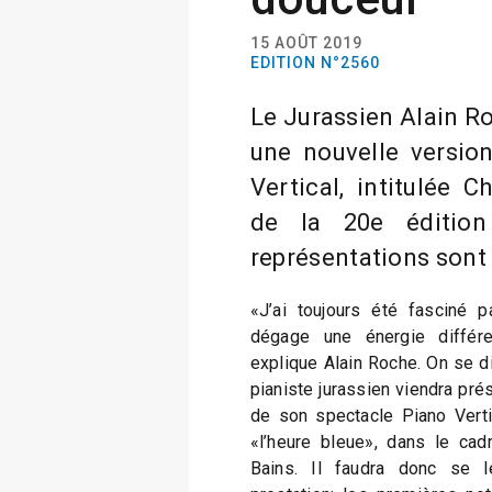
15 AOÛT 2019
EDITION N°2560
Le Jurassien Alain R
une nouvelle versio
Vertical, intitulée C
de la 20e édition
représentations sont
«J’ai toujours été fasciné pa
dégage une énergie différe
explique Alain Roche. On se di
pianiste jurassien viendra pré
de son spectacle Piano Verti
«l’heure bleue», dans le cad
Bains. Il faudra donc se l