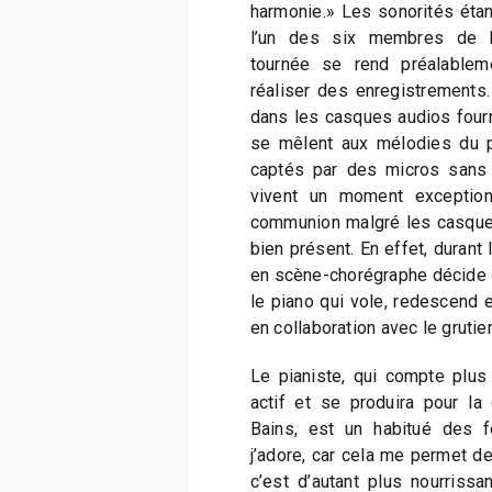
harmonie.» Les sonorités étant 
l’un des six membres de l
tournée se rend préalablem
réaliser des enregistrements.
dans les casques audios fourni
se mêlent aux mélodies du p
captés par des micros sans 
vivent un moment exceptionn
communion malgré les casques.
bien présent. En effet, durant
en scène-chorégraphe décide
le piano qui vole, redescend e
en collaboration avec le grutier
Le pianiste, qui compte plus
actif et se produira pour la
Bains, est un habitué des f
j’adore, car cela me permet de 
c’est d’autant plus nourriss