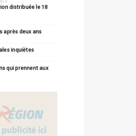
ENTS
ion distribuée le 18
5
s après deux ans
5
ales inquiètes
5
ns qui prennent aux
5