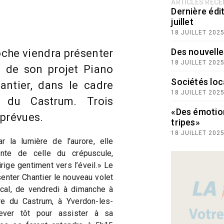
ARTICLES RÉC
Dernière édit
juillet
18 JUILLET 202
Des nouvelle
oche viendra présenter
18 JUILLET 202
n de son projet Piano
Sociétés loc
hantier, dans le cadre
18 JUILLET 202
 du Castrum. Trois
«Des émotio
 prévues.
tripes»
18 JUILLET 202
r la lumière de l’aurore, elle
nte de celle du crépuscule,
rige gentiment vers l’éveil.» Le
senter Chantier le nouveau volet
cal, de vendredi à dimanche à
re du Castrum, à Yverdon-les-
ever tôt pour assister à sa