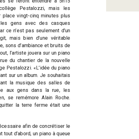
tes se feront entendre à 5h15
ollège Pestalozzi, mais les
 place vingt-cinq minutes plus
 les gens avec des casques
Car ce n’est pas seulement d’un
git, mais bien d’une véritable
e, sons d’ambiance et bruits de
out, l’artiste jouera sur un piano
grue du chantier de la nouvelle
ge Pestalozzi. «L’idée du piano
lant sur un album. Je souhaitais
rtant la musique des salles de
ie aux gens dans la rue, les
ien, se remémore Alain Roche.
uitter la terre ferme était une
écessaire afin de concrétiser le
nt tout d’abord, un piano à queue