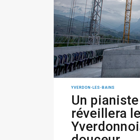
YVERDON-LES-BAINS
Un pianiste
réveillera l
Yverdonnoi
douceur