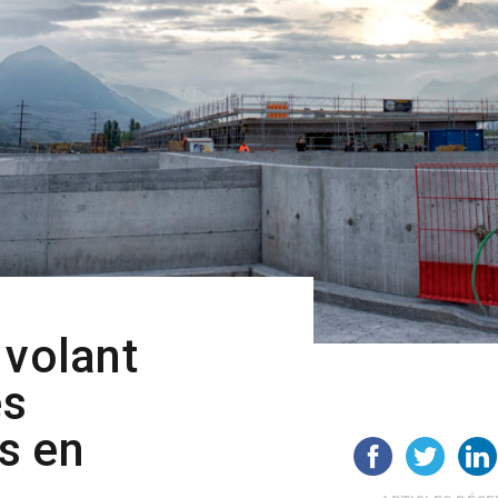
 volant
es
s en