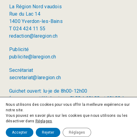
La Région Nord vaudois
Rue du Lac 14
1400 Yverdon-les-Bains
T 024 424 11 55
redaction@laregion.ch
Publicité
publicite@laregion.ch
Secrétariat
secretariat@laregion.ch
Guichet ouvert: lu-je de 8h00-12h00
(permanence téléphonique: 8h00 à 12h00 et 13h00 à
Nous utilisons des cookies pour vous offrir la meilleure expérience sur
17h00)
notre site.
Vous pouvez en savoir plus sur les cookies que nous utilisons ou les
© 2026 La Région SA
désactiver dans
Réglages
.
Politique de confidentialité
Accepter
Rejeter
Réglages