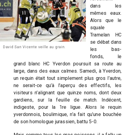
dans les
mêmes eaux.
Alors que le
squale
Tramelan HC
se débat dans
David San Vicente veille au grain.
les bas-
fonds, le
grand blanc HC Yverdon poursuit sa route au
large, dans des eaux calmes. Samedi, à Yverdon,
un requin était tout simplement plus gros l’autre,
ne serait-ce qu’à l’aperçu des effectifs, les
visiteurs n’alignant que quinze noms, dont deux
gardiens, sur la feuille de match. Indécent,
indigeste, pour la 1re ligue. Alors le requin
yverdonnois, boulimique, n’a fait qu’une bouchée
de son homologue jurassien, battu 5-0.
Mais comme tous les gros poissons, il a fallu un