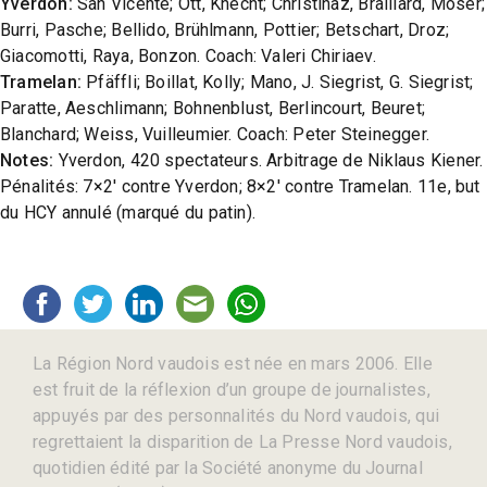
Yverdon:
San Vicente; Ott, Knecht; Christinaz, Braillard, Moser;
Burri, Pasche; Bellido, Brühlmann, Pottier; Betschart, Droz;
Giacomotti, Raya, Bonzon. Coach: Valeri Chiriaev.
Tramelan:
Pfäffli; Boillat, Kolly; Mano, J. Siegrist, G. Siegrist;
Paratte, Aeschlimann; Bohnenblust, Berlincourt, Beuret;
Blanchard; Weiss, Vuilleumier. Coach: Peter Steinegger.
Notes:
Yverdon, 420 spectateurs. Arbitrage de Niklaus Kiener.
Pénalités: 7×2′ contre Yverdon; 8×2′ contre Tramelan. 11e, but
du HCY annulé (marqué du patin).
La Région Nord vaudois est née en mars 2006. Elle
est fruit de la réflexion d’un groupe de journalistes,
appuyés par des personnalités du Nord vaudois, qui
regrettaient la disparition de La Presse Nord vaudois,
quotidien édité par la Société anonyme du Journal