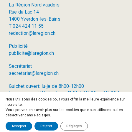
La Région Nord vaudois
Rue du Lac 14
1400 Yverdon-les-Bains
T 024 424 11 55
redaction@laregion.ch
Publicité
publicite@laregion.ch
Secrétariat
secretariat@laregion.ch
Guichet ouvert: lu-je de 8h00-12h00
(permanence téléphonique: 8h00 à 12h00 et 13h00 à
Nous utilisons des cookies pour vous offrir la meilleure expérience sur
17h00)
notre site.
Vous pouvez en savoir plus sur les cookies que nous utilisons ou les
© 2026 La Région SA
désactiver dans
Réglages
.
Politique de confidentialité
Accepter
Rejeter
Réglages